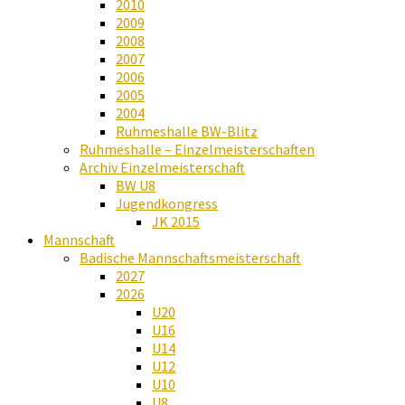
2010
2009
2008
2007
2006
2005
2004
Ruhmeshalle BW-Blitz
Ruhmeshalle – Einzelmeisterschaften
Archiv Einzelmeisterschaft
BW U8
Jugendkongress
JK 2015
Mannschaft
Badische Mannschaftsmeisterschaft
2027
2026
U20
U16
U14
U12
U10
U8