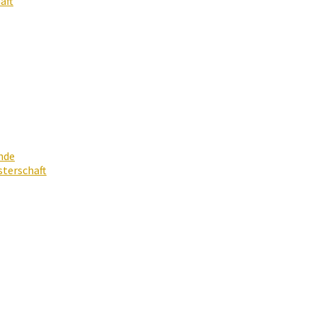
aft
nde
terschaft