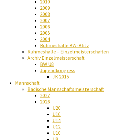
2010
2009
2008
2007
2006
2005
2004
Ruhmeshalle BW-Blitz
Ruhmeshalle – Einzelmeisterschaften
Archiv Einzelmeisterschaft
BW U8
Jugendkongress
JK 2015
Mannschaft
Badische Mannschaftsmeisterschaft
2027
2026
U20
U16
U14
U12
U10
U8