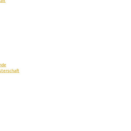
aft
nde
terschaft