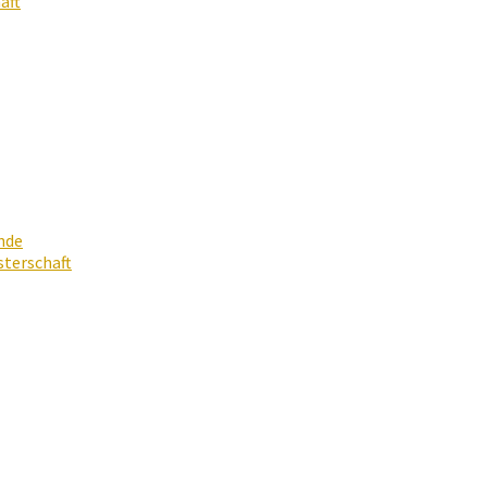
aft
nde
terschaft