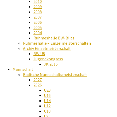
2010
2009
2008
2007
2006
2005
2004
Ruhmeshalle BW-Blitz
Ruhmeshalle – Einzelmeisterschaften
Archiv Einzelmeisterschaft
BW U8
Jugendkongress
JK 2015
Mannschaft
Badische Mannschaftsmeisterschaft
2027
2026
U20
U16
U14
U12
U10
U8