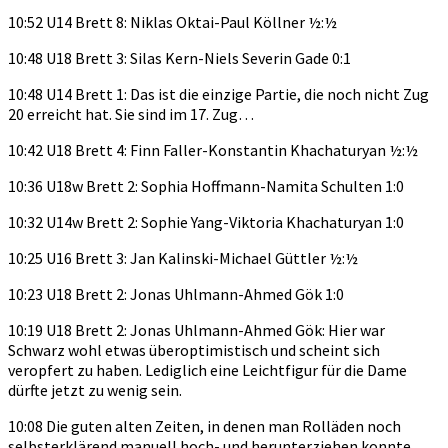
10:52 U14 Brett 8: Niklas Oktai-Paul Köllner ½:½
10:48 U18 Brett 3: Silas Kern-Niels Severin Gade 0:1
10:48 U14 Brett 1: Das ist die einzige Partie, die noch nicht Zug
20 erreicht hat. Sie sind im 17. Zug…
10:42 U18 Brett 4: Finn Faller-Konstantin Khachaturyan ½:½
10:36 U18w Brett 2: Sophia Hoffmann-Namita Schulten 1:0
10:32 U14w Brett 2: Sophie Yang-Viktoria Khachaturyan 1:0
10:25 U16 Brett 3: Jan Kalinski-Michael Güttler ½:½
10:23 U18 Brett 2: Jonas Uhlmann-Ahmed Gök 1:0
10:19 U18 Brett 2: Jonas Uhlmann-Ahmed Gök: Hier war
Schwarz wohl etwas überoptimistisch und scheint sich
veropfert zu haben. Lediglich eine Leichtfigur für die Dame
dürfte jetzt zu wenig sein.
10:08 Die guten alten Zeiten, in denen man Rolläden noch
selbsterklärend manuell hoch- und herunterziehen konnte.