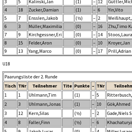
3
5
Kalinski,Jan
(1)
–
12
Güttler,Mic
4
18
Zucker,Damian
(1)
–
6
Yin,Vito
5
7
Ensslen,Jakob
(½)
–
2
Weißhaupt
6
3
Müller,Maximilia
(0)
–
16
Zhu,Timo K
7
9
Kirchgessner,Eri
(0)
–
14
Stoos,Laura
8
15
Felder,Aron
(0)
–
10
Kroyer,Jan
9
13
Yang,Marco
(0)
–
17
Prill,Adrian
U18
Paarungsliste der 2. Runde
Tisch
TNr
Teilnehmer
Tite
Punkte
–
TNr
Teilneh
1
1
Uhlmann,Tim
(1)
–
5
Ritterbusch
2
3
Uhlmann,Jonas
(1)
–
10
Gök,Ahmed
3
12
Kern,Silas
(½)
–
2
Gade,Niels S
4
8
Faller,Finn
(½)
–
6
Khachatury
5
9
Jakob,Lucas
(0)
–
4
Miller,Lysan