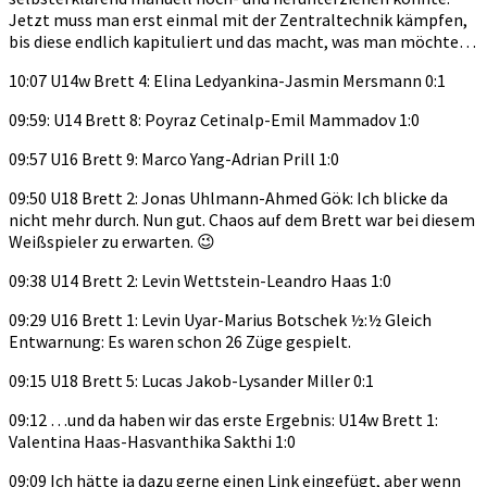
Jetzt muss man erst einmal mit der Zentraltechnik kämpfen,
bis diese endlich kapituliert und das macht, was man möchte…
10:07 U14w Brett 4: Elina Ledyankina-Jasmin Mersmann 0:1
09:59: U14 Brett 8: Poyraz Cetinalp-Emil Mammadov 1:0
09:57 U16 Brett 9: Marco Yang-Adrian Prill 1:0
09:50 U18 Brett 2: Jonas Uhlmann-Ahmed Gök: Ich blicke da
nicht mehr durch. Nun gut. Chaos auf dem Brett war bei diesem
Weißspieler zu erwarten. 😉
09:38 U14 Brett 2: Levin Wettstein-Leandro Haas 1:0
09:29 U16 Brett 1: Levin Uyar-Marius Botschek ½:½ Gleich
Entwarnung: Es waren schon 26 Züge gespielt.
09:15 U18 Brett 5: Lucas Jakob-Lysander Miller 0:1
09:12 …und da haben wir das erste Ergebnis: U14w Brett 1:
Valentina Haas-Hasvanthika Sakthi 1:0
09:09 Ich hätte ja dazu gerne einen Link eingefügt, aber wenn