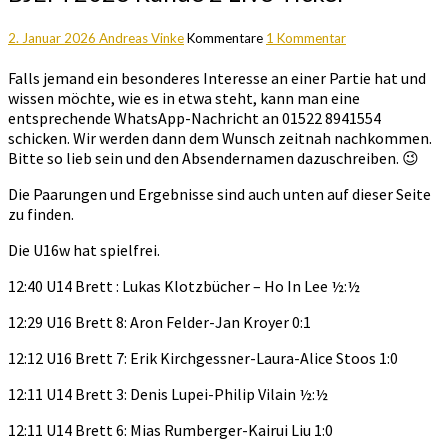
2. Januar 2026
Andreas Vinke
Kommentare
1 Kommentar
Falls jemand ein besonderes Interesse an einer Partie hat und
wissen möchte, wie es in etwa steht, kann man eine
entsprechende WhatsApp-Nachricht an 01522 8941554
schicken. Wir werden dann dem Wunsch zeitnah nachkommen.
Bitte so lieb sein und den Absendernamen dazuschreiben. 😉
Die Paarungen und Ergebnisse sind auch unten auf dieser Seite
zu finden.
Die U16w hat spielfrei.
12:40 U14 Brett : Lukas Klotzbücher – Ho In Lee ½:½
12:29 U16 Brett 8: Aron Felder-Jan Kroyer 0:1
12:12 U16 Brett 7: Erik Kirchgessner-Laura-Alice Stoos 1:0
12:11 U14 Brett 3: Denis Lupei-Philip Vilain ½:½
12:11 U14 Brett 6: Mias Rumberger-Kairui Liu 1:0