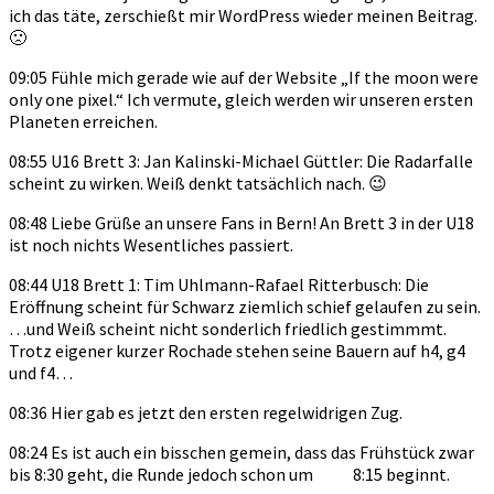
ich das täte, zerschießt mir WordPress wieder meinen Beitrag.
🙁
09:05 Fühle mich gerade wie auf der Website „If the moon were
only one pixel.“ Ich vermute, gleich werden wir unseren ersten
Planeten erreichen.
08:55 U16 Brett 3: Jan Kalinski-Michael Güttler: Die Radarfalle
scheint zu wirken. Weiß denkt tatsächlich nach. 😉
08:48 Liebe Grüße an unsere Fans in Bern! An Brett 3 in der U18
ist noch nichts Wesentliches passiert.
08:44 U18 Brett 1: Tim Uhlmann-Rafael Ritterbusch: Die
Eröffnung scheint für Schwarz ziemlich schief gelaufen zu sein.
…und Weiß scheint nicht sonderlich friedlich gestimmmt.
Trotz eigener kurzer Rochade stehen seine Bauern auf h4, g4
und f4…
08:36 Hier gab es jetzt den ersten regelwidrigen Zug.
08:24 Es ist auch ein bisschen gemein, dass das Frühstück zwar
bis 8:30 geht, die Runde jedoch schon um 8:15 beginnt.