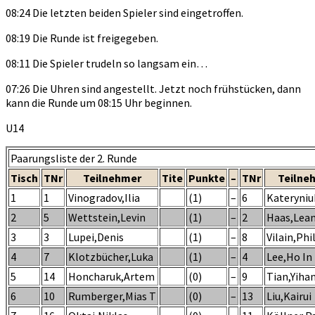
08:24 Die letzten beiden Spieler sind eingetroffen.
08:19 Die Runde ist freigegeben.
08:11 Die Spieler trudeln so langsam ein…
07:26 Die Uhren sind angestellt. Jetzt noch frühstücken, dann
kann die Runde um 08:15 Uhr beginnen.
U14
Paarungsliste der 2. Runde
Tisch
TNr
Teilnehmer
Tite
Punkte
–
TNr
Teilne
1
1
Vinogradov,Ilia
(1)
–
6
Kateryniu
2
5
Wettstein,Levin
(1)
–
2
Haas,Lea
3
3
Lupei,Denis
(1)
–
8
Vilain,Phi
4
7
Klotzbücher,Luka
(1)
–
4
Lee,Ho In
5
14
Honcharuk,Artem
(0)
–
9
Tian,Yiha
6
10
Rumberger,Mias T
(0)
–
13
Liu,Kairui