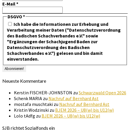
E-Mail
*
DSGVO
*
Ich habe die Informationen zur Erhebung und
Verarbeitung meiner Daten ("Datenschutzverordnung
des Badischen Schachverbandes e.V." sowie
"Ergänzungen der Schachjugend Baden zur
Datenschutzverordnung des Badischen
Schachverbandes e.V.") gelesen und bin damit
einverstanden.
Neueste Kommentare
Kerstin FISCHER-JOHNSTON
zu
Schwarzwald Open 2026
Schenk MARIA
zu
Nachruf auf Bernhard Ast
mostafa muschtaki
zu
Nachruf auf Bernhard Ast
Kristin Wodzinski
zu
BJEM 2026 – U8(w) bis U12(w)
Lolo tAdfg
zu
BJEM 2026 – U8(w) bis U12(w)
SJB richtet Sozialfonds ein