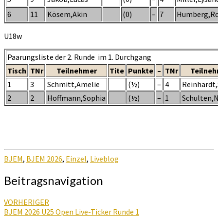
6
11
Kösem,Akin
(0)
–
7
Humberg,Ro
U18w
Paarungsliste der 2. Runde im 1. Durchgang
Tisch
TNr
Teilnehmer
Tite
Punkte
–
TNr
Teilne
1
3
Schmitt,Amelie
(½)
–
4
Reinhardt,
2
2
Hoffmann,Sophia
(½)
–
1
Schulten,
BJEM
,
BJEM 2026
,
Einzel
,
Liveblog
Beitragsnavigation
VORHERIGER
BJEM 2026 U25 Open Live-Ticker Runde 1