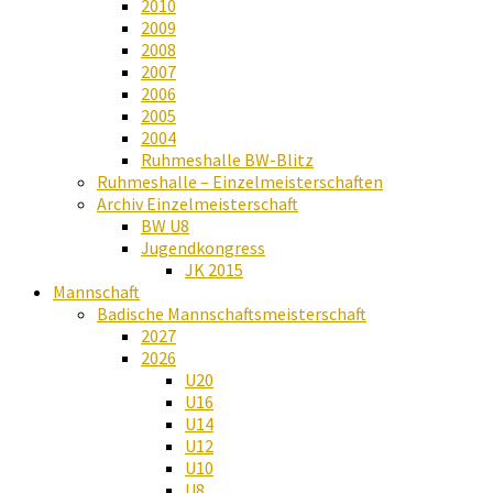
2010
2009
2008
2007
2006
2005
2004
Ruhmeshalle BW-Blitz
Ruhmeshalle – Einzelmeisterschaften
Archiv Einzelmeisterschaft
BW U8
Jugendkongress
JK 2015
Mannschaft
Badische Mannschaftsmeisterschaft
2027
2026
U20
U16
U14
U12
U10
U8