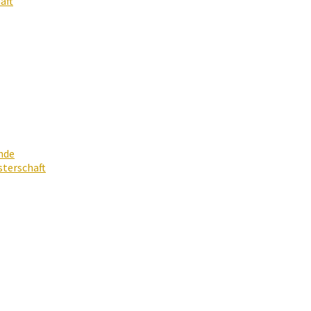
aft
nde
terschaft