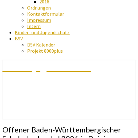
2016
Ordnungen
Kontaktformular
Impressum
Intern
Kinder- und Jugendschutz
BSV
BSV Kalender
Projekt 8000plus
Schachjugend Baden
Offener
Offener Baden-Württembergischer
Baden-