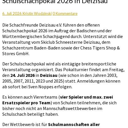
Schulschachpokal 2026 in Deizisau
Württembergischer
Schulschachpokal
2026
Kommentare
6. Juli 2026
Kristin Wodzinski
0 Kommentare
in
Die Schachfreunde Deizisau e.V. führen den offenen
Deizisau
Schulschachpokal 2026 im Auftrag der Badischen und der
Württembergischen Schachjugend durch. Unterstützt wird die
Veranstaltung vom Skiclub Schneesterne Deizisau, dem
Schachzentrum Baden-Baden sowie der Chess Tigers Shop &
Stores GmbH.
Der Schulschachpokal wird als eintägige breitensportliche
Veranstaltung organisiert. Das Pokalturnier findet am Freitag,
den
24. Juli 2026
in
Deizisau
(wie schon in den Jahren 2003,
2005, 2007, 2011, 2023 und 2025) statt. Anmeldungen können
ab sofort bei Sven Noppes erfolgen.
Es können auch Viererteams (
vier Spieler und max. zwei
Ersatzspieler pro Team
) von Schulen teilnehmen, die sich
bisher noch nicht an Mannschaftswettbewerben im
Schulschach beteiligt haben.
Der Wettbewerb ist für
Schulmannschaften aller