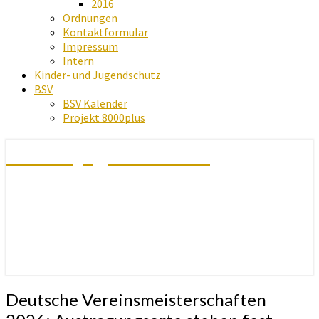
2016
Ordnungen
Kontaktformular
Impressum
Intern
Kinder- und Jugendschutz
BSV
BSV Kalender
Projekt 8000plus
Schachjugend Baden
Deutsche
Deutsche Vereinsmeisterschaften
Vereinsmeisterschaften