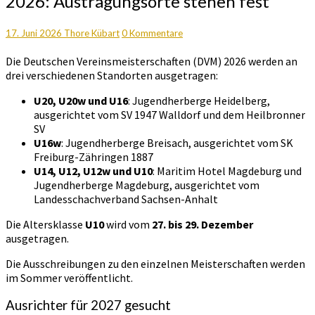
2026: Austragungsorte stehen fest
2026:
Austragungsorte
stehen
Kommentare
17. Juni 2026
Thore Kübart
0 Kommentare
fest
Die Deutschen Vereinsmeisterschaften (DVM) 2026 werden an
drei verschiedenen Standorten ausgetragen:
U20, U20w und U16
: Jugendherberge Heidelberg,
ausgerichtet vom SV 1947 Walldorf und dem Heilbronner
SV
U16w
: Jugendherberge Breisach, ausgerichtet vom SK
Freiburg-Zähringen 1887
U14, U12, U12w und U10
: Maritim Hotel Magdeburg und
Jugendherberge Magdeburg, ausgerichtet vom
Landesschachverband Sachsen-Anhalt
Die Altersklasse
U10
wird vom
27. bis 29. Dezember
ausgetragen.
Die Ausschreibungen zu den einzelnen Meisterschaften werden
im Sommer veröffentlicht.
Ausrichter für 2027 gesucht