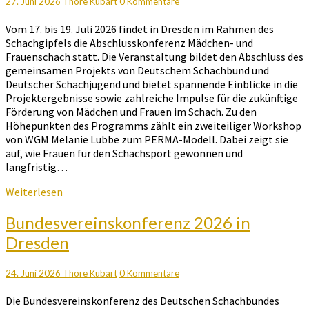
2026
Kommentare
27. Juni 2026
Thore Kübart
0 Kommentare
in
Vom 17. bis 19. Juli 2026 findet in Dresden im Rahmen des
Dresden
Schachgipfels die Abschlusskonferenz Mädchen- und
Frauenschach statt. Die Veranstaltung bildet den Abschluss des
gemeinsamen Projekts von Deutschem Schachbund und
Deutscher Schachjugend und bietet spannende Einblicke in die
Projektergebnisse sowie zahlreiche Impulse für die zukünftige
Förderung von Mädchen und Frauen im Schach. Zu den
Höhepunkten des Programms zählt ein zweiteiliger Workshop
von WGM Melanie Lubbe zum PERMA-Modell. Dabei zeigt sie
auf, wie Frauen für den Schachsport gewonnen und
langfristig…
Weiterlesen
Weiterlesen
Bundesvereinskonferenz
Bundesvereinskonferenz 2026 in
2026
Dresden
in
Dresden
Kommentare
24. Juni 2026
Thore Kübart
0 Kommentare
Die Bundesvereinskonferenz des Deutschen Schachbundes