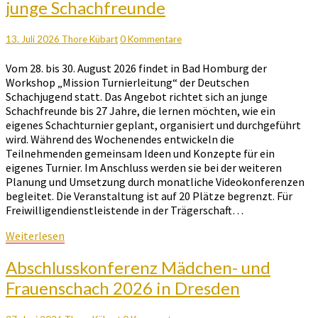
junge Schachfreunde
Workshop
für
junge
Kommentare
13. Juli 2026
Thore Kübart
0 Kommentare
Schachfreunde
Vom 28. bis 30. August 2026 findet in Bad Homburg der
Workshop „Mission Turnierleitung“ der Deutschen
Schachjugend statt. Das Angebot richtet sich an junge
Schachfreunde bis 27 Jahre, die lernen möchten, wie ein
eigenes Schachturnier geplant, organisiert und durchgeführt
wird. Während des Wochenendes entwickeln die
Teilnehmenden gemeinsam Ideen und Konzepte für ein
eigenes Turnier. Im Anschluss werden sie bei der weiteren
Planung und Umsetzung durch monatliche Videokonferenzen
begleitet. Die Veranstaltung ist auf 20 Plätze begrenzt. Für
Freiwilligendienstleistende in der Trägerschaft…
Weiterlesen
Weiterlesen
Abschlusskonferenz
Abschlusskonferenz Mädchen- und
Mädchen-
Frauenschach 2026 in Dresden
und
Frauenschach