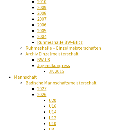
2010
2009
2008
2007
2006
2005
2004
Ruhmeshalle BW-Blitz
Ruhmeshalle – Einzelmeisterschaften
Archiv Einzelmeisterschaft
BW U8
Jugendkongress
JK 2015
Mannschaft
Badische Mannschaftsmeisterschaft
2027
2026
U20
U16
U14
U12
U10
U8