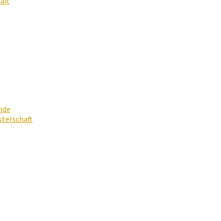
aft
nde
terschaft