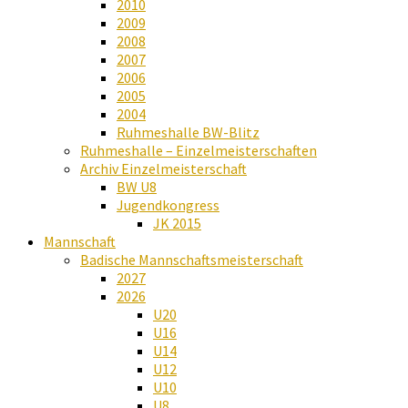
2010
2009
2008
2007
2006
2005
2004
Ruhmeshalle BW-Blitz
Ruhmeshalle – Einzelmeisterschaften
Archiv Einzelmeisterschaft
BW U8
Jugendkongress
JK 2015
Mannschaft
Badische Mannschaftsmeisterschaft
2027
2026
U20
U16
U14
U12
U10
U8