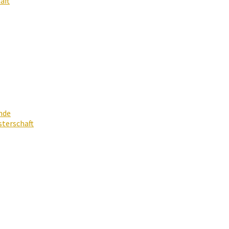
aft
nde
terschaft