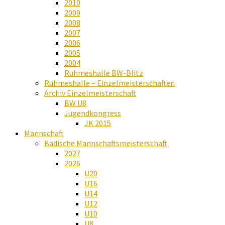
2010
2009
2008
2007
2006
2005
2004
Ruhmeshalle BW-Blitz
Ruhmeshalle – Einzelmeisterschaften
Archiv Einzelmeisterschaft
BW U8
Jugendkongress
JK 2015
Mannschaft
Badische Mannschaftsmeisterschaft
2027
2026
U20
U16
U14
U12
U10
U8