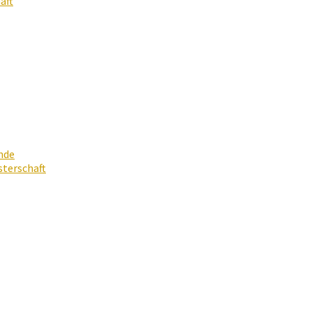
aft
nde
terschaft