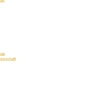
aft
nde
terschaft