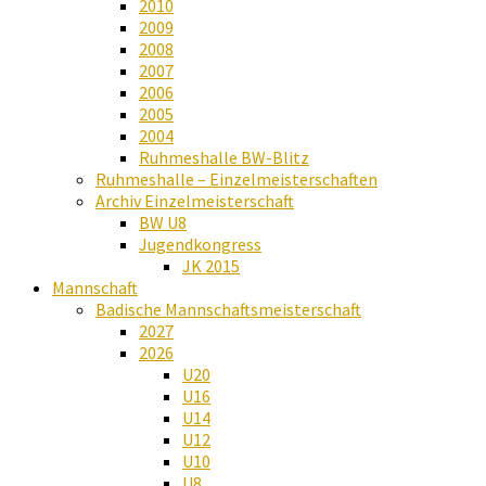
2010
2009
2008
2007
2006
2005
2004
Ruhmeshalle BW-Blitz
Ruhmeshalle – Einzelmeisterschaften
Archiv Einzelmeisterschaft
BW U8
Jugendkongress
JK 2015
Mannschaft
Badische Mannschaftsmeisterschaft
2027
2026
U20
U16
U14
U12
U10
U8