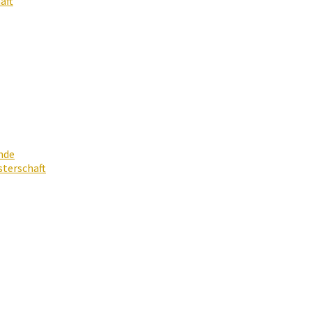
aft
nde
terschaft