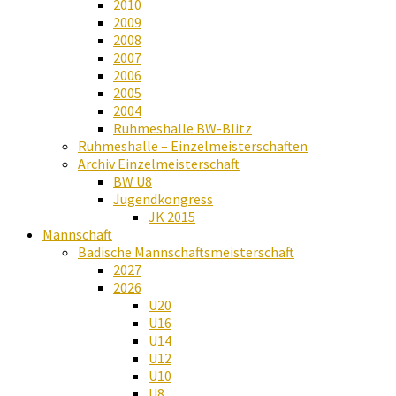
2010
2009
2008
2007
2006
2005
2004
Ruhmeshalle BW-Blitz
Ruhmeshalle – Einzelmeisterschaften
Archiv Einzelmeisterschaft
BW U8
Jugendkongress
JK 2015
Mannschaft
Badische Mannschaftsmeisterschaft
2027
2026
U20
U16
U14
U12
U10
U8