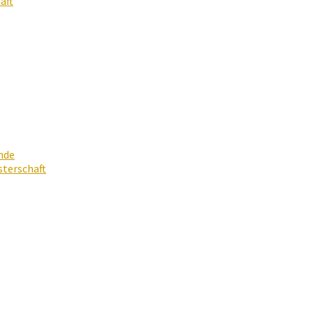
aft
nde
terschaft