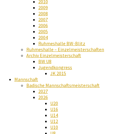
2010
2009
2008
2007
2006
2005
2004
Ruhmeshalle BW-Blitz
Ruhmeshalle – Einzelmeisterschaften
Archiv Einzelmeisterschaft
BW U8
Jugendkongress
JK 2015
Mannschaft
Badische Mannschaftsmeisterschaft
2027
2026
U20
U16
U14
U12
U10
U8