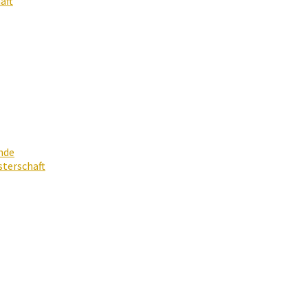
aft
nde
terschaft