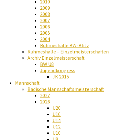
2010
2009
2008
2007
2006
2005
2004
Ruhmeshalle BW-Blitz
Ruhmeshalle – Einzelmeisterschaften
Archiv Einzelmeisterschaft
BW U8
Jugendkongress
JK 2015
Mannschaft
Badische Mannschaftsmeisterschaft
2027
2026
U20
U16
U14
U12
U10
U8