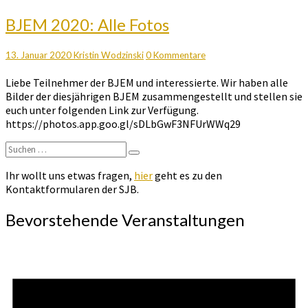
BJEM
BJEM 2020: Alle Fotos
2020:
Alle
Kommentare
13. Januar 2020
Kristin Wodzinski
0 Kommentare
Fotos
Liebe Teilnehmer der BJEM und interessierte. Wir haben alle
Bilder der diesjährigen BJEM zusammengestellt und stellen sie
euch unter folgenden Link zur Verfügung.
https://photos.app.goo.gl/sDLbGwF3NFUrWWq29
Suchen
Suchen
nach:
Ihr wollt uns etwas fragen,
hier
geht es zu den
Kontaktformularen der SJB.
Bevorstehende Veranstaltungen