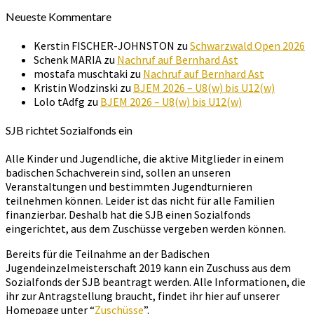
Neueste Kommentare
Kerstin FISCHER-JOHNSTON
zu
Schwarzwald Open 2026
Schenk MARIA
zu
Nachruf auf Bernhard Ast
mostafa muschtaki
zu
Nachruf auf Bernhard Ast
Kristin Wodzinski
zu
BJEM 2026 – U8(w) bis U12(w)
Lolo tAdfg
zu
BJEM 2026 – U8(w) bis U12(w)
SJB richtet Sozialfonds ein
Alle Kinder und Jugendliche, die aktive Mitglieder in einem
badischen Schachverein sind, sollen an unseren
Veranstaltungen und bestimmten Jugendturnieren
teilnehmen können. Leider ist das nicht für alle Familien
finanzierbar. Deshalb hat die SJB einen Sozialfonds
eingerichtet, aus dem Zuschüsse vergeben werden können.
Bereits für die Teilnahme an der Badischen
Jugendeinzelmeisterschaft 2019 kann ein Zuschuss aus dem
Sozialfonds der SJB beantragt werden. Alle Informationen, die
ihr zur Antragstellung braucht, findet ihr hier auf unserer
Homepage unter “
Zuschüsse
”.