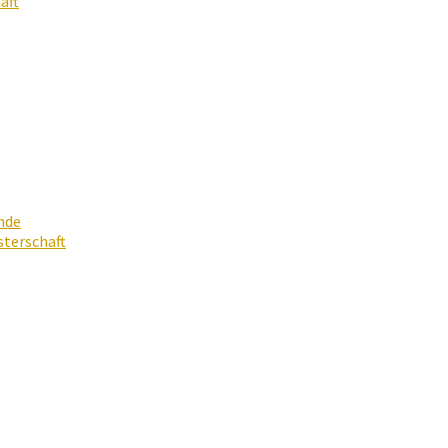
aft
nde
terschaft