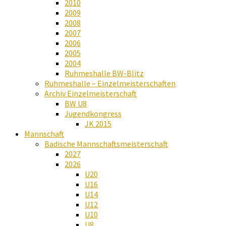
2010
2009
2008
2007
2006
2005
2004
Ruhmeshalle BW-Blitz
Ruhmeshalle – Einzelmeisterschaften
Archiv Einzelmeisterschaft
BW U8
Jugendkongress
JK 2015
Mannschaft
Badische Mannschaftsmeisterschaft
2027
2026
U20
U16
U14
U12
U10
U8