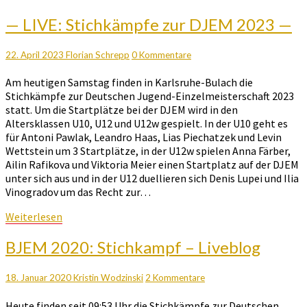
—
— LIVE: Stichkämpfe zur DJEM 2023 —
LIVE:
Stichkämpfe
Kommentare
22. April 2023
Florian Schrepp
0 Kommentare
zur
DJEM
Am heutigen Samstag finden in Karlsruhe-Bulach die
2023
Stichkämpfe zur Deutschen Jugend-Einzelmeisterschaft 2023
—
statt. Um die Startplätze bei der DJEM wird in den
Altersklassen U10, U12 und U12w gespielt. In der U10 geht es
für Antoni Pawlak, Leandro Haas, Lias Piechatzek und Levin
Wettstein um 3 Startplätze, in der U12w spielen Anna Färber,
Ailin Rafikova und Viktoria Meier einen Startplatz auf der DJEM
unter sich aus und in der U12 duellieren sich Denis Lupei und Ilia
Vinogradov um das Recht zur…
Weiterlesen
Weiterlesen
BJEM
BJEM 2020: Stichkampf – Liveblog
2020:
Stichkampf
Kommentare
18. Januar 2020
Kristin Wodzinski
2 Kommentare
–
Liveblog
Heute finden seit 09:53 Uhr die Stichkämpfe zur Deutschen