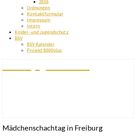
2016
Ordnungen
Kontaktformular
Impressum
Intern
Kinder- und Jugendschutz
BSV
BSV Kalender
Projekt 8000plus
Schachjugend Baden
Mädchenschachtag
Mädchenschachtag in Freiburg
in