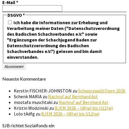
E-Mail
*
DSGVO
*
Ich habe die Informationen zur Erhebung und
Verarbeitung meiner Daten ("Datenschutzverordnung
des Badischen Schachverbandes e.V." sowie
"Ergänzungen der Schachjugend Baden zur
Datenschutzverordnung des Badischen
Schachverbandes e.V.") gelesen und bin damit
einverstanden.
Neueste Kommentare
Kerstin FISCHER-JOHNSTON
zu
Schwarzwald Open 2026
Schenk MARIA
zu
Nachruf auf Bernhard Ast
mostafa muschtaki
zu
Nachruf auf Bernhard Ast
Kristin Wodzinski
zu
BJEM 2026 – U8(w) bis U12(w)
Lolo tAdfg
zu
BJEM 2026 – U8(w) bis U12(w)
SJB richtet Sozialfonds ein