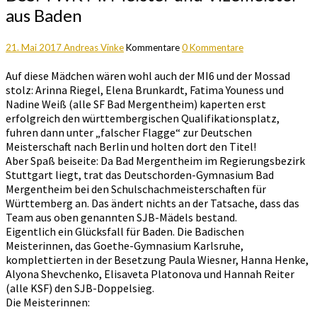
aus Baden
21. Mai 2017
Andreas Vinke
Kommentare
0 Kommentare
Auf diese Mädchen wären wohl auch der MI6 und der Mossad
stolz: Arinna Riegel, Elena Brunkardt, Fatima Youness und
Nadine Weiß (alle SF Bad Mergentheim) kaperten erst
erfolgreich den württembergischen Qualifikationsplatz,
fuhren dann unter „falscher Flagge“ zur Deutschen
Meisterschaft nach Berlin und holten dort den Titel!
Aber Spaß beiseite: Da Bad Mergentheim im Regierungsbezirk
Stuttgart liegt, trat das Deutschorden-Gymnasium Bad
Mergentheim bei den Schulschachmeisterschaften für
Württemberg an. Das ändert nichts an der Tatsache, dass das
Team aus oben genannten SJB-Mädels bestand.
Eigentlich ein Glücksfall für Baden. Die Badischen
Meisterinnen, das Goethe-Gymnasium Karlsruhe,
komplettierten in der Besetzung Paula Wiesner, Hanna Henke,
Alyona Shevchenko, Elisaveta Platonova und Hannah Reiter
(alle KSF) den SJB-Doppelsieg.
Die Meisterinnen: