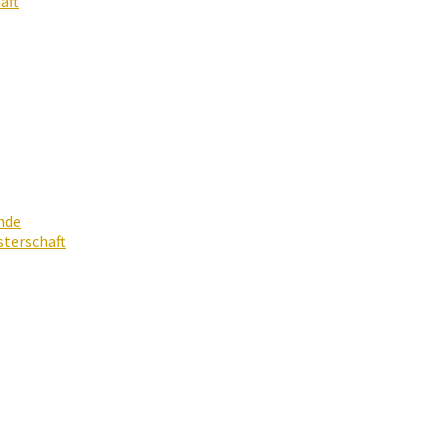
aft
nde
terschaft