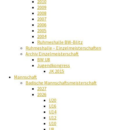
2010
2009
2008
2007
2006
2005
2004
Ruhmeshalle BW-Blitz
Ruhmeshalle – Einzelmeisterschaften
Archiv Einzelmeisterschaft
BW U8
Jugendkongress
JK 2015
Mannschaft
Badische Mannschaftsmeisterschaft
2027
2026
U20
U16
U14
U12
U10
U8