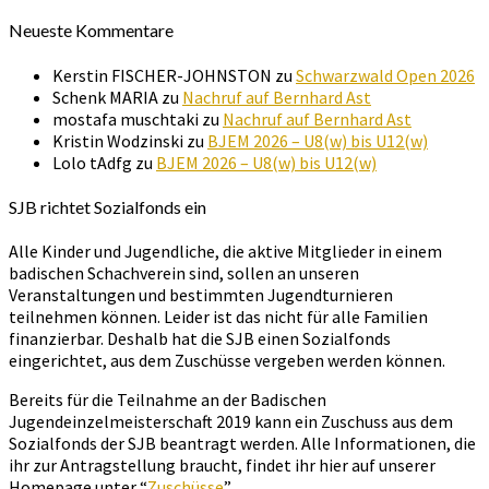
Neueste Kommentare
Kerstin FISCHER-JOHNSTON
zu
Schwarzwald Open 2026
Schenk MARIA
zu
Nachruf auf Bernhard Ast
mostafa muschtaki
zu
Nachruf auf Bernhard Ast
Kristin Wodzinski
zu
BJEM 2026 – U8(w) bis U12(w)
Lolo tAdfg
zu
BJEM 2026 – U8(w) bis U12(w)
SJB richtet Sozialfonds ein
Alle Kinder und Jugendliche, die aktive Mitglieder in einem
badischen Schachverein sind, sollen an unseren
Veranstaltungen und bestimmten Jugendturnieren
teilnehmen können. Leider ist das nicht für alle Familien
finanzierbar. Deshalb hat die SJB einen Sozialfonds
eingerichtet, aus dem Zuschüsse vergeben werden können.
Bereits für die Teilnahme an der Badischen
Jugendeinzelmeisterschaft 2019 kann ein Zuschuss aus dem
Sozialfonds der SJB beantragt werden. Alle Informationen, die
ihr zur Antragstellung braucht, findet ihr hier auf unserer
Homepage unter “
Zuschüsse
”.