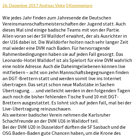
bei
Kommentare
26. Dezember 2017
Andreas Vinke
0 Kommentare
den
DVMs
Wie jedes Jahr finden zum Jahresende die Deutschen
Vereinsmannschaftsmeisterschaften der Jugend statt. Auch
dieses Mal sind einige badische Teams mit von der Partie.
Allen voran sei der SV Walldorf erwähnt, der als Ausrichter in
der U16 dabei ist. Die Walldörfer holten nach sehr langer Zeit
mal wieder eine DVM nach Baden. Für hervorragende
Rahmenbedingungen haben sie auf jeden Fall gesorgt. Das
Leonardo-Hotel Walldorf ist als Spielort für eine DVM wahrlich
eine noble Adresse. Auch die Daheimgeliebenen können live
mitfiebern – acht von zehn Mannschaftsbegegnungen finden
an DGT-Brettern statt und werden somit live ins Internet
übertragen. Das setzt schon neue Maßstäbe in Sachen
Übertragung. …und vielleicht werden in den folgenden Tagen
auch noch die bisher fehlenden Tische 9 und 10 mit DGT-
Brettern ausgestattet. Es lohnt sich auf jeden Fall, mal bei der
Live-Übertragung reinzuschauen.
Als weiterer badischer Verein nehmen die Karlsruher
Schachfreunde an der DVM U16 in Walldorf teil.
Bei der DVM U20 in Düsseldorf dürften die SF Sasbach und die
OSG Baden-Baden gute Chancen haben, um die Krone des