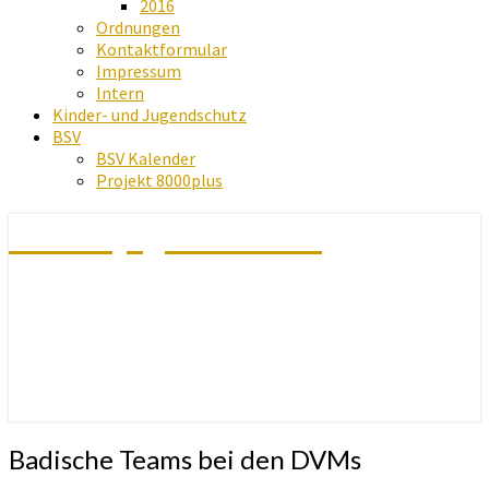
2016
Ordnungen
Kontaktformular
Impressum
Intern
Kinder- und Jugendschutz
BSV
BSV Kalender
Projekt 8000plus
Schachjugend Baden
Badische
Badische Teams bei den DVMs
Teams