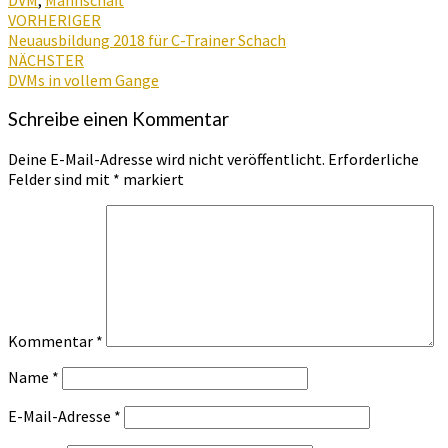
Beitragsnavigation
VORHERIGER
Neuausbildung 2018 für C-Trainer Schach
NÄCHSTER
DVMs in vollem Gange
Schreibe einen Kommentar
Deine E-Mail-Adresse wird nicht veröffentlicht.
Erforderliche
Felder sind mit
*
markiert
Kommentar
*
Name
*
E-Mail-Adresse
*