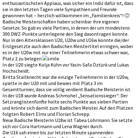
enthusiastischsten Applaus, was sicher ein Indiz dafür ist, dass
sie in den letzten Tagen viele Sympathien und Freunde
gewonnen hat – herzlich willkommen im „Familienkreis“! 🙂
Badische Meisterschaften haben scheinbar ihre eigenen
Gesetze. So gab es viele Partien, in denen der um mindestens
300 DWZ-Punkte unterlegene den Sieg davontragen konnte.
Nur in den Altersklassen U20, U20w und U16w konnte die/der
Erstgesetzte auch den Badischen Meistertitel erringen, wobei
es in der U20w mit nur einer Teilnehmerin etwas schwer war,
Platz 2 zu belegen
.
In der U20 siegte Kolja Kühn vor Yasin-Safa Öztürk und Lukas
Hochscheidt.
Britta Stallknecht war die einzige Teilnehmerin in der U20w,
spielte in der U20 mit und bewies mit Platz 3 im
Gesamtturnier, dass sie völlig verdient Badische Meisterin ist.
In der U18 wurde Andreas Schmohel „Sensationssieger“. Der
Setzranglistenfünfte holte sechs Punkte aus sieben Partien
und krönte sich damit zum Badischen Meister. Auf den Plätzen
folgten Robert Elms und Florian Schrepp.
Neue Badische Meisterin U18w ist Tabea Lohrmann. Sie setzte
sich vor Cora Hartmann und Lena Wagner durch.
Die U16 sah einen bis zur letzten Minute spannenden