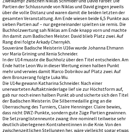
Zweikampf zwischen Niklas Schmider und David Färber. Die
Partien der Schlussrunde von Niklas und David gingen jeweils
über die volle Distanz und waren damit die beiden letzten der
gesamten Veranstaltung. Am Ende wiesen beide 6,5 Punkte aus
sieben Partien auf – nur gegeneinander spielten sie remis. Die
Buchholzwertung sah Niklas am Ende knapp vorn und machte
ihn damit zum Badischen Meister. David blieb Platz zwei. Auf
Rang drei folgte Arkady Chernykh.
Souveräne Badische Meisterin U16w wurde Johanna Ehmann
vor Maria Grining und Xenia Schneider.
In der U14 musste die Buchholz über den Titel entscheiden. Am
Ende hatte Leon Wu in dieser Wertung einen halben Punkt
mehr und verwies damit Marco Dobrikov auf Platz zwei. Auf
dem Bronzerang folgte Luka Wu.
Die U14w gewann Katharina Schneider. Nach einer
unerwarteten Auftaktniederlage lief sie zur Höchstform auf,
gab nur noch einen halben Punkt ab und sicherte sich den Titel
der Badischen Meisterin. Die Silbermedaille ging an die
Überraschung des Turniers, Claire Henninger. Claire bewies,
dass nicht DWZ-Punkte, sondern gute Züge Partien gewinnen.
Die Setzranglistenneunte zwang ihre nominell teilweise sehr
deutlich überlegenen Kontrahentinnen in die Knie. Von den
zwischenzeitlichen Stellungen her, wäre vielleicht sogar etwas