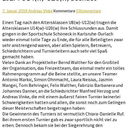
7. Januar 2018
Andreas Vinke
Kommentare
0 Kommentare
Einen Tag nach den Altersklassen U8(w)-U12(w) trugen die
Altersklassen U14(w)-U20(w) ihre Schlussrunden aus. Damit
gingen in der Sportschule Schöneck in Karlsruhe-Durlach
wieder einmal tolle Tage zu Ende, die für alle Beteiligten zwar
sehr anstrengend waren, aber allen Spielern, Betreuern,
Schiedsrichtern und Turnierleitern auch sehr viel Spaß
gemacht haben.
Vielen Dank an Projektleiter Bernd Walther für den Großteil
der Organisation, das Freizeitteam, das einmal mehr ein tolles
Rahmenprogramm auf die Beine stellte, an unsere Teamer
Antonio Markic, Simon Ohnmacht, Laura Neisius, Jasmin
Mangei, Tom Behringer, Felix Walther, Fabrizio Barbanera und
Johannes Danner, an die Schiedsrichter Manfred Herzog und
Andreas Vinke, die mit einem äußerst fairen Turnier keinerlei
Schwierigkeiten hatten und allen, die sonst noch zum Gelingen
dieser Meisterschaften beigetragen haben.
Die Gewinnerin des Turniers ist vermutlich Chiara-Danielle Ruf.
Bei ihrem ersten Turnier gab es zwar sportlich nicht viel zu
erben. Dennoch bekam sie bei der Siegerehrung den