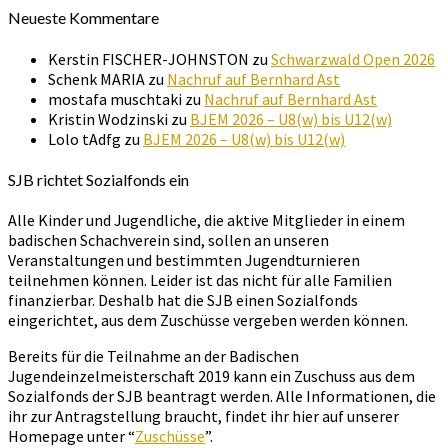
Neueste Kommentare
Kerstin FISCHER-JOHNSTON
zu
Schwarzwald Open 2026
Schenk MARIA
zu
Nachruf auf Bernhard Ast
mostafa muschtaki
zu
Nachruf auf Bernhard Ast
Kristin Wodzinski
zu
BJEM 2026 – U8(w) bis U12(w)
Lolo tAdfg
zu
BJEM 2026 – U8(w) bis U12(w)
SJB richtet Sozialfonds ein
Alle Kinder und Jugendliche, die aktive Mitglieder in einem
badischen Schachverein sind, sollen an unseren
Veranstaltungen und bestimmten Jugendturnieren
teilnehmen können. Leider ist das nicht für alle Familien
finanzierbar. Deshalb hat die SJB einen Sozialfonds
eingerichtet, aus dem Zuschüsse vergeben werden können.
Bereits für die Teilnahme an der Badischen
Jugendeinzelmeisterschaft 2019 kann ein Zuschuss aus dem
Sozialfonds der SJB beantragt werden. Alle Informationen, die
ihr zur Antragstellung braucht, findet ihr hier auf unserer
Homepage unter “
Zuschüsse
”.