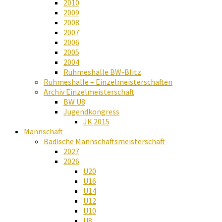
2010
2009
2008
2007
2006
2005
2004
Ruhmeshalle BW-Blitz
Ruhmeshalle – Einzelmeisterschaften
Archiv Einzelmeisterschaft
BW U8
Jugendkongress
JK 2015
Mannschaft
Badische Mannschaftsmeisterschaft
2027
2026
U20
U16
U14
U12
U10
U8