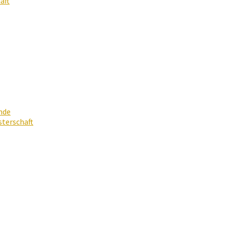
aft
nde
terschaft