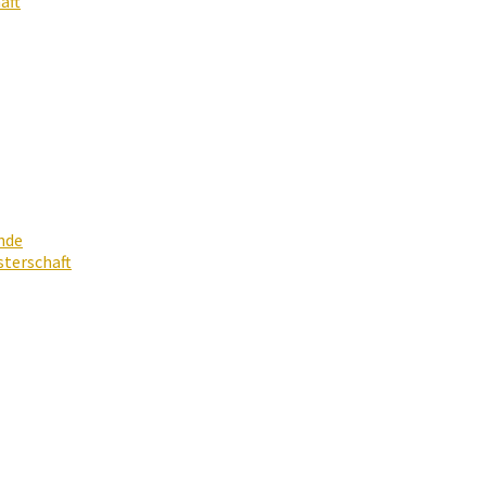
aft
nde
terschaft