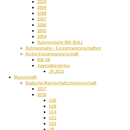
2010
2009
2008
2007
2006
2005
2004
Ruhmeshalle BW-Blitz
Ruhmeshalle – Einzelmeisterschaften
Archiv Einzelmeisterschaft
BW U8
Jugendkongress
JK 2015
Mannschaft
Badische Mannschaftsmeisterschaft
2027
2026
U20
U16
U14
U12
U10
U8