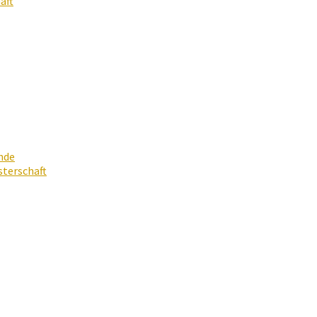
aft
nde
terschaft