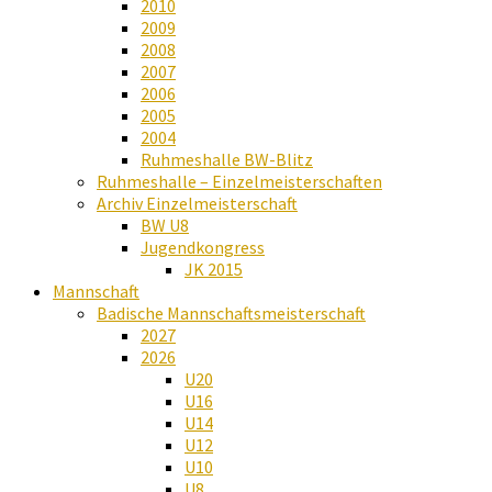
2010
2009
2008
2007
2006
2005
2004
Ruhmeshalle BW-Blitz
Ruhmeshalle – Einzelmeisterschaften
Archiv Einzelmeisterschaft
BW U8
Jugendkongress
JK 2015
Mannschaft
Badische Mannschaftsmeisterschaft
2027
2026
U20
U16
U14
U12
U10
U8