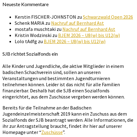
Neueste Kommentare
Kerstin FISCHER-JOHNSTON
zu
Schwarzwald Open 2026
Schenk MARIA
zu
Nachruf auf Bernhard Ast
mostafa muschtaki
zu
Nachruf auf Bernhard Ast
Kristin Wodzinski
zu
BJEM 2026 – U8(w) bis U12(w)
Lolo tAdfg
zu
BJEM 2026 – U8(w) bis U12(w)
SJB richtet Sozialfonds ein
Alle Kinder und Jugendliche, die aktive Mitglieder in einem
badischen Schachverein sind, sollen an unseren
Veranstaltungen und bestimmten Jugendturnieren
teilnehmen können. Leider ist das nicht für alle Familien
finanzierbar. Deshalb hat die SJB einen Sozialfonds
eingerichtet, aus dem Zuschüsse vergeben werden können.
Bereits für die Teilnahme an der Badischen
Jugendeinzelmeisterschaft 2019 kann ein Zuschuss aus dem
Sozialfonds der SJB beantragt werden. Alle Informationen, die
ihr zur Antragstellung braucht, findet ihr hier auf unserer
Homepage unter “
Zuschüsse
”.