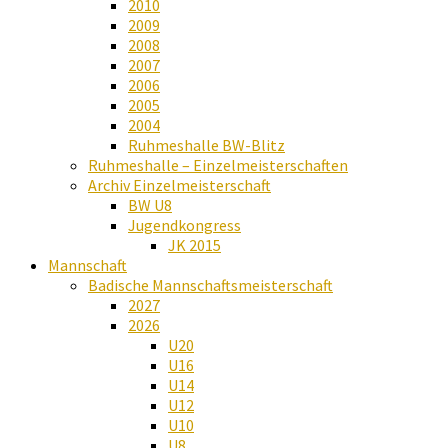
2010
2009
2008
2007
2006
2005
2004
Ruhmeshalle BW-Blitz
Ruhmeshalle – Einzelmeisterschaften
Archiv Einzelmeisterschaft
BW U8
Jugendkongress
JK 2015
Mannschaft
Badische Mannschaftsmeisterschaft
2027
2026
U20
U16
U14
U12
U10
U8