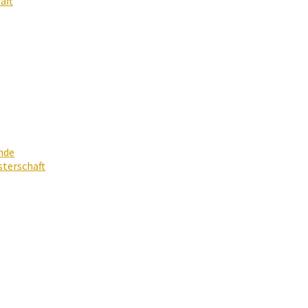
aft
nde
terschaft