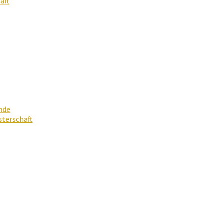
aft
nde
terschaft