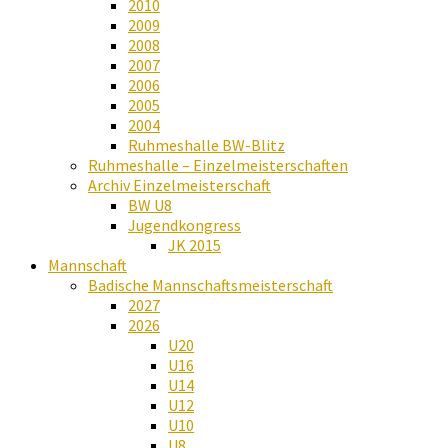
2010
2009
2008
2007
2006
2005
2004
Ruhmeshalle BW-Blitz
Ruhmeshalle – Einzelmeisterschaften
Archiv Einzelmeisterschaft
BW U8
Jugendkongress
JK 2015
Mannschaft
Badische Mannschaftsmeisterschaft
2027
2026
U20
U16
U14
U12
U10
U8