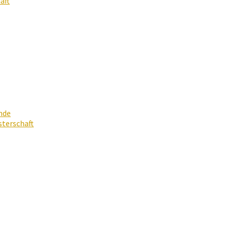
aft
nde
terschaft