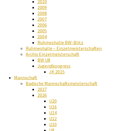
2010
2009
2008
2007
2006
2005
2004
Ruhmeshalle BW-Blitz
Ruhmeshalle – Einzelmeisterschaften
Archiv Einzelmeisterschaft
BW U8
Jugendkongress
JK 2015
Mannschaft
Badische Mannschaftsmeisterschaft
2027
2026
U20
U16
U14
U12
U10
U8