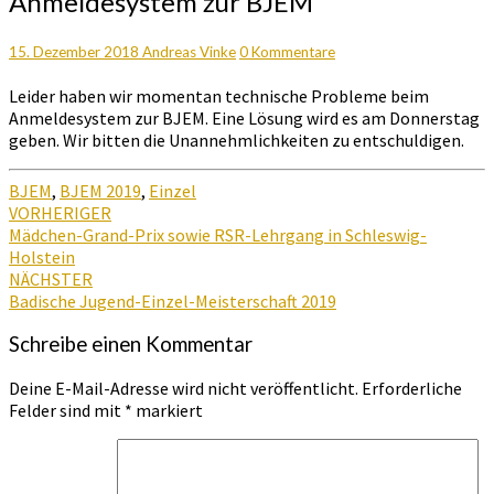
Anmeldesystem zur BJEM
beim
Anmeldesystem
zur
Kommentare
15. Dezember 2018
Andreas Vinke
0 Kommentare
BJEM
Leider haben wir momentan technische Probleme beim
Anmeldesystem zur BJEM. Eine Lösung wird es am Donnerstag
geben. Wir bitten die Unannehmlichkeiten zu entschuldigen.
BJEM
,
BJEM 2019
,
Einzel
Beitragsnavigation
VORHERIGER
Mädchen-Grand-Prix sowie RSR-Lehrgang in Schleswig-
Holstein
NÄCHSTER
Badische Jugend-Einzel-Meisterschaft 2019
Schreibe einen Kommentar
Deine E-Mail-Adresse wird nicht veröffentlicht.
Erforderliche
Felder sind mit
*
markiert