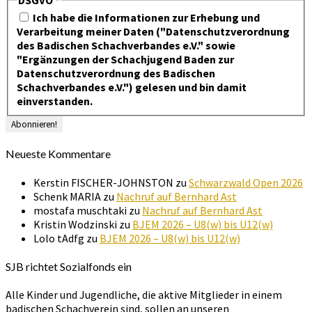
Ich habe die Informationen zur Erhebung und
Verarbeitung meiner Daten ("Datenschutzverordnung
des Badischen Schachverbandes e.V." sowie
"Ergänzungen der Schachjugend Baden zur
Datenschutzverordnung des Badischen
Schachverbandes e.V.") gelesen und bin damit
einverstanden.
Neueste Kommentare
Kerstin FISCHER-JOHNSTON
zu
Schwarzwald Open 2026
Schenk MARIA
zu
Nachruf auf Bernhard Ast
mostafa muschtaki
zu
Nachruf auf Bernhard Ast
Kristin Wodzinski
zu
BJEM 2026 – U8(w) bis U12(w)
Lolo tAdfg
zu
BJEM 2026 – U8(w) bis U12(w)
SJB richtet Sozialfonds ein
Alle Kinder und Jugendliche, die aktive Mitglieder in einem
badischen Schachverein sind, sollen an unseren