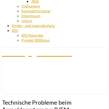
2016
Ordnungen
Kontaktformular
Impressum
Intern
Kinder- und Jugendschutz
BSV
BSV Kalender
Projekt 8000plus
Schachjugend Baden
Technische
Technische Probleme beim
Probleme