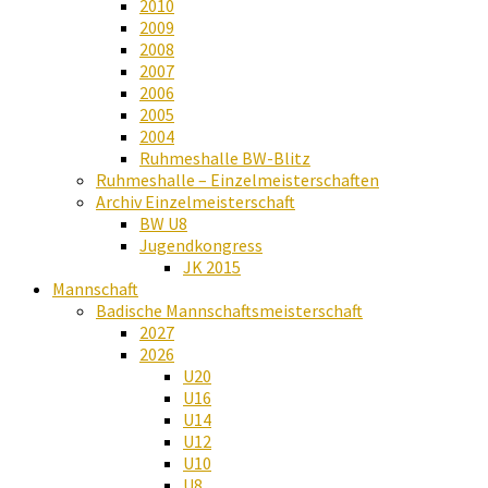
2010
2009
2008
2007
2006
2005
2004
Ruhmeshalle BW-Blitz
Ruhmeshalle – Einzelmeisterschaften
Archiv Einzelmeisterschaft
BW U8
Jugendkongress
JK 2015
Mannschaft
Badische Mannschaftsmeisterschaft
2027
2026
U20
U16
U14
U12
U10
U8