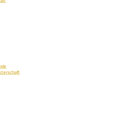
aft
nde
terschaft