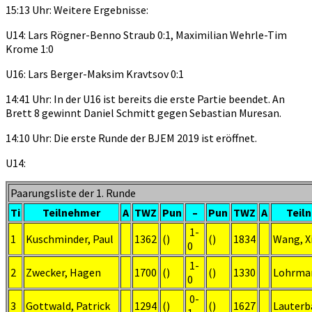
15:13 Uhr: Weitere Ergebnisse:
U14: Lars Rögner-Benno Straub 0:1, Maximilian Wehrle-Tim
Krome 1:0
U16: Lars Berger-Maksim Kravtsov 0:1
14:41 Uhr: In der U16 ist bereits die erste Partie beendet. An
Brett 8 gewinnt Daniel Schmitt gegen Sebastian Muresan.
14:10 Uhr: Die erste Runde der BJEM 2019 ist eröffnet.
U14:
Paarungsliste der 1. Runde
Ti
Teilnehmer
A
TWZ
Pun
–
Pun
TWZ
A
Teil
1-
1
Kuschminder, Paul
1362
()
()
1834
Wang, X
0
1-
2
Zwecker, Hagen
1700
()
()
1330
Lohrman
0
0-
3
Gottwald, Patrick
1294
()
()
1627
Lauterb