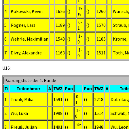
1
½-
4
Kokowski, Kevin
1626
()
()
1260
Wunsch,
½
0-
5
Rögner, Lars
1189
()
()
1570
Straub,
1
1-
6
Wehrle, Maximilian
1543
()
()
1185
Krome,
0
1-
7
Divry, Alexandre
1163
()
()
1511
Toth, M
0
U16:
Paarungsliste der 1. Runde
Ti
Teilnehmer
A
TWZ
Pun
–
Pun
TWZ
A
Teil
0-
1
Trunk, Mika
1591
()
()
2218
Dobrikov
1
1-
2
Wu, Luka
1998
()
()
1514
Schwab,
0
½-
3
Preuß, Julian
1491
()
()
1948
Wu, Leon