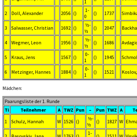
1
1-
2
Doll, Alexander
2056
()
()
1737
Simbik
0
½-
3
Salwasser, Christian
1692
()
()
2047
Backhau
½
½-
4
Wegmer, Leon
1956
()
()
1686
Avdagic
½
0-
5
Kraus, Jens
1567
()
()
1945
Schmoh
1
0-
6
Metzinger, Hannes
1884
()
()
1521
Koslov,
1
Mädchen:
Paarungsliste der 1. Runde
Ti
Teilnehmer
A
TWZ
Pun
–
Pun
TWZ
A
T
½-
1
Schulz, Hannah
W
1526
()
()
1827
W
Ehma
½
1-
2
Basovskiy, Jana
W
1763
()
()
1511
W
Visvi