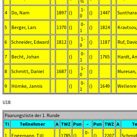
½
1-
4
Do, Nam
1897
()
()
1447
Suntharar
0
0-
5
Berger, Lars
1370
()
()
1824
Kravtsov
1
1-
6
Schneider, Edward
1812
()
()
1187
Ruf, Davi
0
0-
7
Becht, Johan
()
()
1765
Hardt, A
1
1-
8
Schmitt, Daniel
1687
()
()
Muresan,
0
0-
9
Hömke, Jannis
()
()
1649
Wellenre
1
U18:
Paarungsliste der 1. Runde
Ti
Teilnehmer
A
TWZ
Pun
–
Pun
TWZ
A
Te
0-
1
Engemann, Till
1785
()
()
2207
Schmide