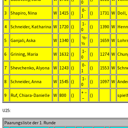
0
0-
3
Shapiro, Nina
W
1415
()
()
1731
W
Doll,
1
1-
4
Schneider, Katharina
W
1720
()
()
1390
W
Henni
0
½-
5
Ganjali, Aska
W
1340
()
()
1659
W
Lohr
½
1-
6
Grining, Maria
W
1632
()
()
1274
W
Chun
0
0-
7
Shevchenko, Alyona
W
1243
()
()
1553
W
Schne
1
1-
8
Schneider, Anna
W
1545
()
()
1097
W
Ande
0
+ –
9
Ruf, Chiara-Danielle
W
800
()
()
spiel
–
U25:
Paarungsliste der 1. Runde