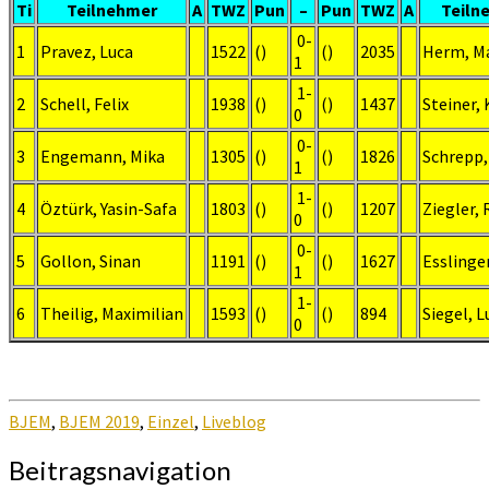
Ti
Teilnehmer
A
TWZ
Pun
–
Pun
TWZ
A
Teiln
0-
1
Pravez, Luca
1522
()
()
2035
Herm, M
1
1-
2
Schell, Felix
1938
()
()
1437
Steiner, 
0
0-
3
Engemann, Mika
1305
()
()
1826
Schrepp,
1
1-
4
Öztürk, Yasin-Safa
1803
()
()
1207
Ziegler,
0
0-
5
Gollon, Sinan
1191
()
()
1627
Esslinge
1
1-
6
Theilig, Maximilian
1593
()
()
894
Siegel, L
0
BJEM
,
BJEM 2019
,
Einzel
,
Liveblog
Beitragsnavigation