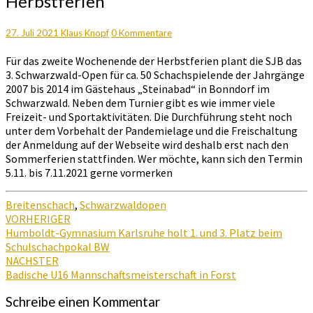
Herbstferien
in
den
Herbstferien
Kommentare
27. Juli 2021
Klaus Knopf
0 Kommentare
Für das zweite Wochenende der Herbstferien plant die SJB das
3. Schwarzwald-Open für ca. 50 Schachspielende der Jahrgänge
2007 bis 2014 im Gästehaus „Steinabad“ in Bonndorf im
Schwarzwald. Neben dem Turnier gibt es wie immer viele
Freizeit- und Sportaktivitäten. Die Durchführung steht noch
unter dem Vorbehalt der Pandemielage und die Freischaltung
der Anmeldung auf der Webseite wird deshalb erst nach den
Sommerferien stattfinden. Wer möchte, kann sich den Termin
5.11. bis 7.11.2021 gerne vormerken
Breitenschach
,
Schwarzwaldopen
Beitragsnavigation
VORHERIGER
Humboldt-Gymnasium Karlsruhe holt 1. und 3. Platz beim
Schulschachpokal BW
NÄCHSTER
Badische U16 Mannschaftsmeisterschaft in Forst
Schreibe einen Kommentar