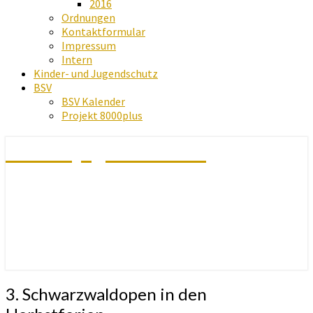
2016
Ordnungen
Kontaktformular
Impressum
Intern
Kinder- und Jugendschutz
BSV
BSV Kalender
Projekt 8000plus
Schachjugend Baden
3.
3. Schwarzwaldopen in den
Schwarzwaldopen