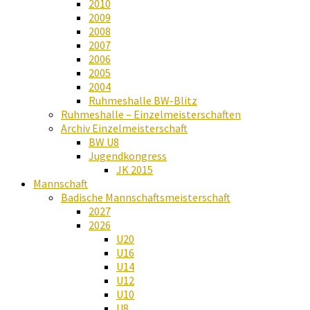
2010
2009
2008
2007
2006
2005
2004
Ruhmeshalle BW-Blitz
Ruhmeshalle – Einzelmeisterschaften
Archiv Einzelmeisterschaft
BW U8
Jugendkongress
JK 2015
Mannschaft
Badische Mannschaftsmeisterschaft
2027
2026
U20
U16
U14
U12
U10
U8