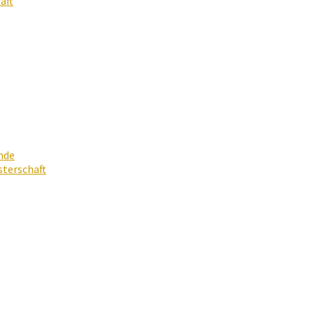
aft
nde
terschaft