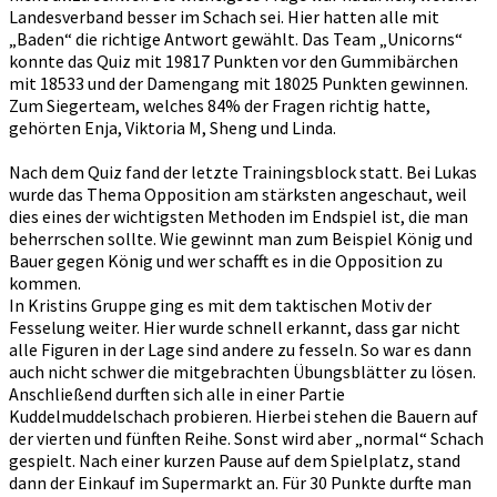
Landesverband besser im Schach sei. Hier hatten alle mit
„Baden“ die richtige Antwort gewählt. Das Team „Unicorns“
konnte das Quiz mit 19817 Punkten vor den Gummibärchen
mit 18533 und der Damengang mit 18025 Punkten gewinnen.
Zum Siegerteam, welches 84% der Fragen richtig hatte,
gehörten Enja, Viktoria M, Sheng und Linda.
Nach dem Quiz fand der letzte Trainingsblock statt. Bei Lukas
wurde das Thema Opposition am stärksten angeschaut, weil
dies eines der wichtigsten Methoden im Endspiel ist, die man
beherrschen sollte. Wie gewinnt man zum Beispiel König und
Bauer gegen König und wer schafft es in die Opposition zu
kommen.
In Kristins Gruppe ging es mit dem taktischen Motiv der
Fesselung weiter. Hier wurde schnell erkannt, dass gar nicht
alle Figuren in der Lage sind andere zu fesseln. So war es dann
auch nicht schwer die mitgebrachten Übungsblätter zu lösen.
Anschließend durften sich alle in einer Partie
Kuddelmuddelschach probieren. Hierbei stehen die Bauern auf
der vierten und fünften Reihe. Sonst wird aber „normal“ Schach
gespielt. Nach einer kurzen Pause auf dem Spielplatz, stand
dann der Einkauf im Supermarkt an. Für 30 Punkte durfte man