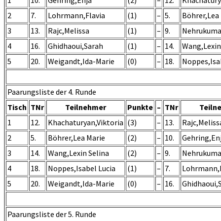
2
7.
Lohrmann,Flavia
(1)
–
5.
Böhrer,Lea
3
13.
Rajc,Melissa
(1)
–
9.
Nehrukumar
4
16.
Ghidhaoui,Sarah
(1)
–
14.
Wang,Lexin
5
20.
Weigandt,Ida-Marie
(0)
–
18.
Noppes,Isa
Paarungsliste der 4. Runde
Tisch
TNr
Teilnehmer
Punkte
–
TNr
Teiln
1
12.
Khachaturyan,Viktoria
(3)
–
13.
Rajc,Meliss
2
5.
Böhrer,Lea Marie
(2)
–
10.
Gehring,En
3
14.
Wang,Lexin Selina
(2)
–
9.
Nehrukumar
4
18.
Noppes,Isabel Lucia
(1)
–
7.
Lohrmann,F
5
20.
Weigandt,Ida-Marie
(0)
–
16.
Ghidhaoui,
Paarungsliste der 5. Runde