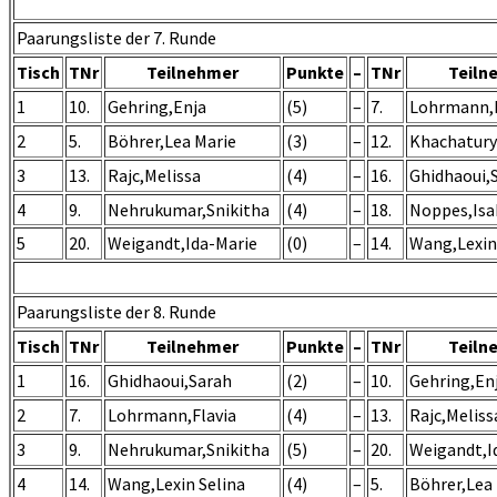
Paarungsliste der 7. Runde
Tisch
TNr
Teilnehmer
Punkte
–
TNr
Teiln
1
10.
Gehring,Enja
(5)
–
7.
Lohrmann,F
2
5.
Böhrer,Lea Marie
(3)
–
12.
Khachatury
3
13.
Rajc,Melissa
(4)
–
16.
Ghidhaoui,
4
9.
Nehrukumar,Snikitha
(4)
–
18.
Noppes,Isa
5
20.
Weigandt,Ida-Marie
(0)
–
14.
Wang,Lexin
Paarungsliste der 8. Runde
Tisch
TNr
Teilnehmer
Punkte
–
TNr
Teiln
1
16.
Ghidhaoui,Sarah
(2)
–
10.
Gehring,En
2
7.
Lohrmann,Flavia
(4)
–
13.
Rajc,Meliss
3
9.
Nehrukumar,Snikitha
(5)
–
20.
Weigandt,I
4
14.
Wang,Lexin Selina
(4)
–
5.
Böhrer,Lea