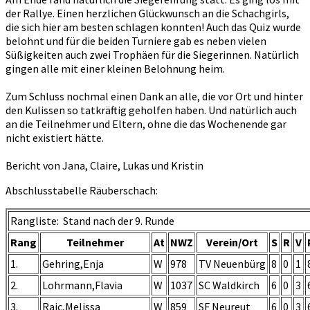
der Rallye. Einen herzlichen Glückwunsch an die Schachgirls,
die sich hier am besten schlagen konnten! Auch das Quiz wurde
belohnt und für die beiden Turniere gab es neben vielen
Süßigkeiten auch zwei Trophäen für die Siegerinnen. Natürlich
gingen alle mit einer kleinen Belohnung heim.
Zum Schluss nochmal einen Dank an alle, die vor Ort und hinter
den Kulissen so tatkräftig geholfen haben. Und natürlich auch
an die Teilnehmer und Eltern, ohne die das Wochenende gar
nicht existiert hätte.
Bericht von Jana, Claire, Lukas und Kristin
Abschlusstabelle Räuberschach:
Rangliste: Stand nach der 9. Runde
Rang
Teilnehmer
At
NWZ
Verein/Ort
S
R
V
1.
Gehring,Enja
W
978
TV Neuenbürg
8
0
1
2.
Lohrmann,Flavia
W
1037
SC Waldkirch
6
0
3
3.
Rajc,Melissa
W
859
SF Neureut
6
0
3