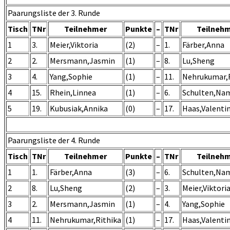
Paarungsliste der 3. Runde
Tisch
TNr
Teilnehmer
Punkte
–
TNr
Teilneh
1
3.
Meier,Viktoria
(2)
–
1.
Färber,Anna
2
2.
Mersmann,Jasmin
(1)
–
8.
Lu,Sheng
3
4.
Yang,Sophie
(1)
–
11.
Nehrukumar,R
4
15.
Rhein,Linnea
(1)
–
6.
Schulten,Na
5
19.
Kubusiak,Annika
(0)
–
17.
Haas,Valenti
Paarungsliste der 4. Runde
Tisch
TNr
Teilnehmer
Punkte
–
TNr
Teilneh
1
1.
Färber,Anna
(3)
–
6.
Schulten,Na
2
8.
Lu,Sheng
(2)
–
3.
Meier,Viktori
3
2.
Mersmann,Jasmin
(1)
–
4.
Yang,Sophie
4
11.
Nehrukumar,Rithika
(1)
–
17.
Haas,Valenti