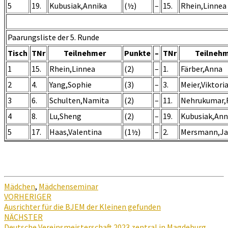
5
19.
Kubusiak,Annika
(½)
–
15.
Rhein,Linnea
Paarungsliste der 5. Runde
Tisch
TNr
Teilnehmer
Punkte
–
TNr
Teilneh
1
15.
Rhein,Linnea
(2)
–
1.
Färber,Anna
2
4.
Yang,Sophie
(3)
–
3.
Meier,Viktori
3
6.
Schulten,Namita
(2)
–
11.
Nehrukumar,R
4
8.
Lu,Sheng
(2)
–
19.
Kubusiak,Ann
5
17.
Haas,Valentina
(1½)
–
2.
Mersmann,J
Mädchen
,
Mädchenseminar
Beitragsnavigation
VORHERIGER
Ausrichter für die BJEM der Kleinen gefunden
NÄCHSTER
Deutsche Vereinsmeisterschaft 2023 zentral in Magdeburg