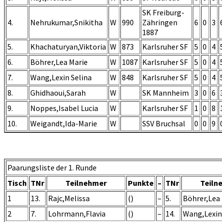
SK Freiburg-
4.
Nehrukumar,Snikitha
W
990
Zähringen
6
0
3
1887
5.
Khachaturyan,Viktoria
W
873
Karlsruher SF
5
0
4
6.
Böhrer,Lea Marie
W
1087
Karlsruher SF
5
0
4
7.
Wang,Lexin Selina
W
848
Karlsruher SF
5
0
4
8.
Ghidhaoui,Sarah
W
SK Mannheim
3
0
6
9.
Noppes,Isabel Lucia
W
Karlsruher SF
1
0
8
10.
Weigandt,Ida-Marie
W
SSV Bruchsal
0
0
9
Paarungsliste der 1. Runde
Tisch
TNr
Teilnehmer
Punkte
–
TNr
Teiln
1
13.
Rajc,Melissa
()
–
5.
Böhrer,Lea
2
7.
Lohrmann,Flavia
()
–
14.
Wang,Lexin