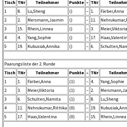
Tisch
TNr
Teilnehmer
Punkte
–
TNr
Teilneh
1
8.
Lu,Sheng
()
–
1.
Färber,Anna
2
2.
Mersmann,Jasmin
()
–
11.
Nehrukumar,R
3
15.
Rhein,Linnea
()
–
3.
Meier,Viktori
4
4.
Yang,Sophie
()
–
17.
Haas,Valenti
5
19.
Kubusiak,Annika
()
–
6.
Schulten,Na
Paarungsliste der 2. Runde
Tisch
TNr
Teilnehmer
Punkte
–
TNr
Teilneh
1
1.
Färber,Anna
(1)
–
4.
Yang,Sophie
2
3.
Meier,Viktoria
(1)
–
2.
Mersmann,J
3
6.
Schulten,Namita
(1)
–
8.
Lu,Sheng
4
11.
Nehrukumar,Rithika
(0)
–
19.
Kubusiak,Ann
5
17.
Haas,Valentina
(0)
–
15.
Rhein,Linnea