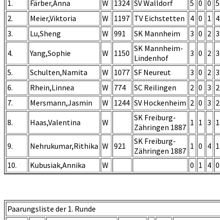
1.
Färber,Anna
W
1324
SV Walldorf
5
0
0
5
2.
Meier,Viktoria
W
1197
TV Eichstetten
4
0
1
4
3.
Lu,Sheng
W
991
SK Mannheim
3
0
2
3
SK Mannheim-
4.
Yang,Sophie
W
1150
3
0
2
3
Lindenhof
5.
Schulten,Namita
W
1077
SF Neureut
3
0
2
3
6.
Rhein,Linnea
W
774
SC Reilingen
2
0
3
2
7.
Mersmann,Jasmin
W
1244
SV Hockenheim
2
0
3
2
SK Freiburg-
8.
Haas,Valentina
W
1
1
3
1
Zähringen 1887
SK Freiburg-
9.
Nehrukumar,Rithika
W
921
1
0
4
1
Zähringen 1887
10.
Kubusiak,Annika
W
0
1
4
0
Paarungsliste der 1. Runde