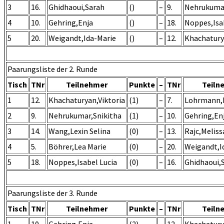
3
16.
Ghidhaoui,Sarah
()
–
9.
Nehrukumar
4
10.
Gehring,Enja
()
–
18.
Noppes,Isa
5
20.
Weigandt,Ida-Marie
()
–
12.
Khachatury
Paarungsliste der 2. Runde
Tisch
TNr
Teilnehmer
Punkte
–
TNr
Teiln
1
12.
Khachaturyan,Viktoria
(1)
–
7.
Lohrmann,F
2
9.
Nehrukumar,Snikitha
(1)
–
10.
Gehring,En
3
14.
Wang,Lexin Selina
(0)
–
13.
Rajc,Meliss
4
5.
Böhrer,Lea Marie
(0)
–
20.
Weigandt,I
5
18.
Noppes,Isabel Lucia
(0)
–
16.
Ghidhaoui,
Paarungsliste der 3. Runde
Tisch
TNr
Teilnehmer
Punkte
–
TNr
Teiln
1
10.
Gehring,Enja
(2)
–
12.
Khachatury