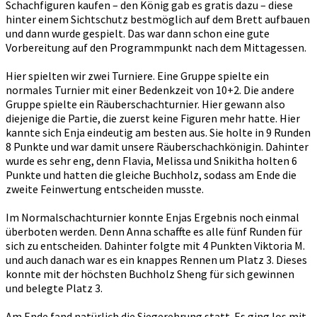
Schachfiguren kaufen – den König gab es gratis dazu – diese
hinter einem Sichtschutz bestmöglich auf dem Brett aufbauen
und dann wurde gespielt. Das war dann schon eine gute
Vorbereitung auf den Programmpunkt nach dem Mittagessen.
Hier spielten wir zwei Turniere. Eine Gruppe spielte ein
normales Turnier mit einer Bedenkzeit von 10+2. Die andere
Gruppe spielte ein Räuberschachturnier. Hier gewann also
diejenige die Partie, die zuerst keine Figuren mehr hatte. Hier
kannte sich Enja eindeutig am besten aus. Sie holte in 9 Runden
8 Punkte und war damit unsere Räuberschachkönigin. Dahinter
wurde es sehr eng, denn Flavia, Melissa und Snikitha holten 6
Punkte und hatten die gleiche Buchholz, sodass am Ende die
zweite Feinwertung entscheiden musste.
Im Normalschachturnier konnte Enjas Ergebnis noch einmal
überboten werden. Denn Anna schaffte es alle fünf Runden für
sich zu entscheiden. Dahinter folgte mit 4 Punkten Viktoria M.
und auch danach war es ein knappes Rennen um Platz 3. Dieses
konnte mit der höchsten Buchholz Sheng für sich gewinnen
und belegte Platz 3.
Am Ende fand natürlich die Siegerehrung statt. Es ging los mit