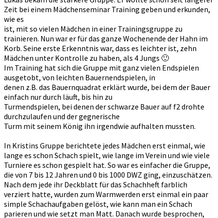
Zeit bei einem Mädchenseminar Training geben und erkunden,
wie es
ist, mit so vielen Mädchen in einer Trainingsgruppe zu
trainieren. Nun war er für das ganze Wochenende der Hahn im
Korb. Seine erste Erkenntnis war, dass es leichter ist, zehn
Mädchen unter Kontrolle zu haben, als 4 Jungs 🙂
Im Training hat sich die Gruppe mit ganz vielen Endspielen
ausgetobt, von leichten Bauernendspielen, in
denen z.B. das Bauernquadrat erklärt wurde, bei dem der Bauer
einfach nur durch läuft, bis hin zu
Turmendspielen, bei denen der schwarze Bauer auf f2 drohte
durchzulaufen und der gegnerische
Turm mit seinem König ihn irgendwie aufhalten mussten.
In Kristins Gruppe berichtete jedes Mädchen erst einmal,
wie
lange es schon Schach spielt, wie lange im Verein und wie viele
Turniere es schon gespielt hat. So war es einfacher die Gruppe,
die von 7 bis 12 Jahren und 0 bis 1000 DWZ ging, einzuschätzen.
Nach dem jede ihr Deckblatt für das Schachheft farblich
verziert hatte, wurden zum Warmwerden erst einmal ein paar
simple Schachaufgaben gelöst, wie kann man ein Schach
parieren und wie setzt man Matt. Danach wurde besprochen,