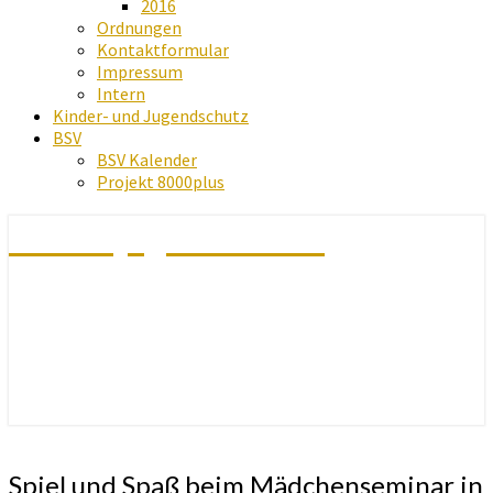
2016
Ordnungen
Kontaktformular
Impressum
Intern
Kinder- und Jugendschutz
BSV
BSV Kalender
Projekt 8000plus
Schachjugend Baden
Spiel
Spiel und Spaß beim Mädchenseminar in