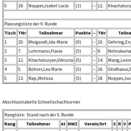
5
18.
Noppes,Isabel Lucia
(1)
–
12.
Khachatury
Paarungsliste der 9. Runde
Tisch
TNr
Teilnehmer
Punkte
–
TNr
Teiln
1
20.
Weigandt,Ida-Marie
(0)
–
10.
Gehring,En
2
7.
Lohrmann,Flavia
(5)
–
9.
Nehrukumar
3
12.
Khachaturyan,Viktoria
(5)
–
14.
Wang,Lexin
4
5.
Böhrer,Lea Marie
(5)
–
16.
Ghidhaoui,
5
13.
Rajc,Melissa
(5)
–
18.
Noppes,Isa
Abschlusstabelle Schnellschachturnier
Rangliste: Stand nach der 5. Runde
Rang
Teilnehmer
At
NWZ
Verein/Ort
S
R
V
P