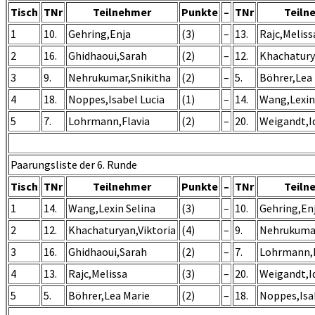
Tisch
TNr
Teilnehmer
Punkte
–
TNr
Teiln
1
10.
Gehring,Enja
(3)
–
13.
Rajc,Meliss
2
16.
Ghidhaoui,Sarah
(2)
–
12.
Khachatury
3
9.
Nehrukumar,Snikitha
(2)
–
5.
Böhrer,Lea
4
18.
Noppes,Isabel Lucia
(1)
–
14.
Wang,Lexin
5
7.
Lohrmann,Flavia
(2)
–
20.
Weigandt,I
Paarungsliste der 6. Runde
Tisch
TNr
Teilnehmer
Punkte
–
TNr
Teiln
1
14.
Wang,Lexin Selina
(3)
–
10.
Gehring,En
2
12.
Khachaturyan,Viktoria
(4)
–
9.
Nehrukumar
3
16.
Ghidhaoui,Sarah
(2)
–
7.
Lohrmann,F
4
13.
Rajc,Melissa
(3)
–
20.
Weigandt,I
5
5.
Böhrer,Lea Marie
(2)
–
18.
Noppes,Isa