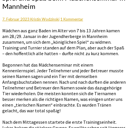
und
Mannheim
Spaß
beim
Mädchenseminar
Kommentare
7. Februar 2023
Kristin Wodzinski
1 Kommentar
in
Mädchen aus ganz Baden im Alter von 7 bis 13 Jahren kamen
Mannheim
am 28./29. Januar in der Jugendherberge in Mannheim
zusammen, um sich dem „königlichen Spiel“ zu widmen.
Training und Turnier standen auf dem Plan, aber auch der Spaß
– den hoffentlich alle hatten – durfte nicht zu kurz kommen.
Begonnen hat das Mädchenseminar mit einem
Kennenlernspiel. Jeder Teilnehmer und jeder Betreuer musste
seinen Namen sagen und ein Tier mit demselben
Anfangsbuchstaben nennen. Nach und nach durften die anderen
Teilnehmer und Betreuer den Namen sowie das dazugehörige
Tier wiederholen. Die meisten konnten sich die Tiernamen
besser merken als die richtigen Namen, was einigen unter uns
einen „tierischen Namen“ einbrachte. Es wurden Tränen
gelacht, das war total spaßig!
Nach dem Mittagessen startete die erste Trainingseinheit.
Lukas bekam die stärkere Gruppe. Er wollte schon seit längerer