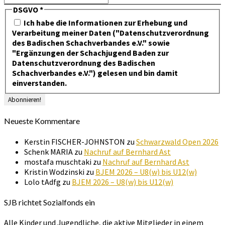
DSGVO
*
Ich habe die Informationen zur Erhebung und
Verarbeitung meiner Daten ("Datenschutzverordnung
des Badischen Schachverbandes e.V." sowie
"Ergänzungen der Schachjugend Baden zur
Datenschutzverordnung des Badischen
Schachverbandes e.V.") gelesen und bin damit
einverstanden.
Neueste Kommentare
Kerstin FISCHER-JOHNSTON
zu
Schwarzwald Open 2026
Schenk MARIA
zu
Nachruf auf Bernhard Ast
mostafa muschtaki
zu
Nachruf auf Bernhard Ast
Kristin Wodzinski
zu
BJEM 2026 – U8(w) bis U12(w)
Lolo tAdfg
zu
BJEM 2026 – U8(w) bis U12(w)
SJB richtet Sozialfonds ein
Alle Kinder und Jugendliche, die aktive Mitglieder in einem