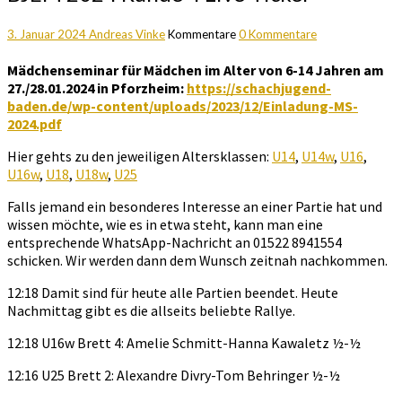
3. Januar 2024
Andreas Vinke
Kommentare
0 Kommentare
Mädchenseminar für Mädchen im Alter von 6-14 Jahren am
27./28.01.2024 in Pforzheim:
https://schachjugend-
baden.de/wp-content/uploads/2023/12/Einladung-MS-
2024.pdf
Hier gehts zu den jeweiligen Altersklassen:
U14
,
U14w
,
U16
,
U16w
,
U18
,
U18w
,
U25
Falls jemand ein besonderes Interesse an einer Partie hat und
wissen möchte, wie es in etwa steht, kann man eine
entsprechende WhatsApp-Nachricht an 01522 8941554
schicken. Wir werden dann dem Wunsch zeitnah nachkommen.
12:18 Damit sind für heute alle Partien beendet. Heute
Nachmittag gibt es die allseits beliebte Rallye.
12:18 U16w Brett 4: Amelie Schmitt-Hanna Kawaletz ½-½
12:16 U25 Brett 2: Alexandre Divry-Tom Behringer ½-½