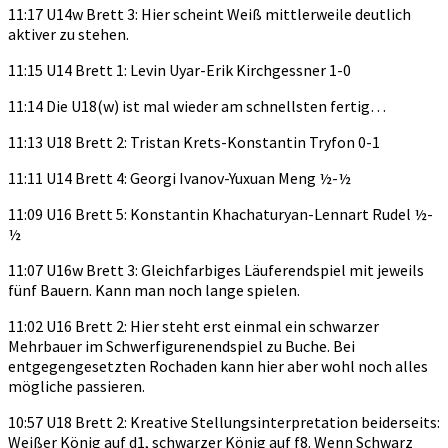
11:17 U14w Brett 3: Hier scheint Weiß mittlerweile deutlich
aktiver zu stehen.
11:15 U14 Brett 1: Levin Uyar-Erik Kirchgessner 1-0
11:14 Die U18(w) ist mal wieder am schnellsten fertig…
11:13 U18 Brett 2: Tristan Krets-Konstantin Tryfon 0-1
11:11 U14 Brett 4: Georgi Ivanov-Yuxuan Meng ½-½
11:09 U16 Brett 5: Konstantin Khachaturyan-Lennart Rudel ½-
½
11:07 U16w Brett 3: Gleichfarbiges Läuferendspiel mit jeweils
fünf Bauern. Kann man noch lange spielen.
11:02 U16 Brett 2: Hier steht erst einmal ein schwarzer
Mehrbauer im Schwerfigurenendspiel zu Buche. Bei
entgegengesetzten Rochaden kann hier aber wohl noch alles
mögliche passieren.
10:57 U18 Brett 2: Kreative Stellungsinterpretation beiderseits:
Weißer König auf d1, schwarzer König auf f8. Wenn Schwarz