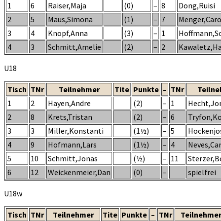
1
6
Raiser,Maja
(0)
–
8
Dong,Ruisi
2
5
Maus,Simona
(1)
–
7
Menger,Caro
3
4
Knopf,Anna
(3)
–
1
Hoffmann,S
4
3
Schmitt,Amelie
(2)
–
2
Kawaletz,H
U18
Tisch
TNr
Teilnehmer
Tite
Punkte
–
TNr
Teiln
1
2
Hayen,Andre
(2)
–
1
Hecht,Jon
2
8
Krets,Tristan
(2)
–
6
Tryfon,K
3
3
Miller,Konstanti
(1½)
–
5
Hockenjo
4
9
Hofmann,Lars
(1½)
–
4
Neves,Car
5
10
Schmitt,Jonas
(½)
–
11
Sterzer,B
6
12
Weickenmeier,Dan
(0)
–
spielfrei
U18w
Tisch
TNr
Teilnehmer
Tite
Punkte
–
TNr
Teilnehme