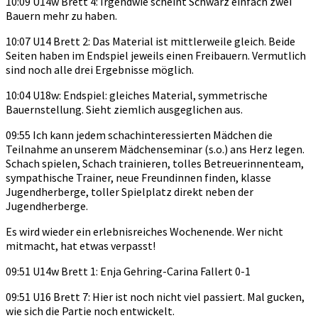
10:09 U14w Brett 4: Irgendwie scheint Schwarz einfach zwei
Bauern mehr zu haben.
10:07 U14 Brett 2: Das Material ist mittlerweile gleich. Beide
Seiten haben im Endspiel jeweils einen Freibauern. Vermutlich
sind noch alle drei Ergebnisse möglich.
10:04 U18w: Endspiel: gleiches Material, symmetrische
Bauernstellung. Sieht ziemlich ausgeglichen aus.
09:55 Ich kann jedem schachinteressierten Mädchen die
Teilnahme an unserem Mädchenseminar (s.o.) ans Herz legen.
Schach spielen, Schach trainieren, tolles Betreuerinnenteam,
sympathische Trainer, neue Freundinnen finden, klasse
Jugendherberge, toller Spielplatz direkt neben der
Jugendherberge.
Es wird wieder ein erlebnisreiches Wochenende. Wer nicht
mitmacht, hat etwas verpasst!
09:51 U14w Brett 1: Enja Gehring-Carina Fallert 0-1
09:51 U16 Brett 7: Hier ist noch nicht viel passiert. Mal gucken,
wie sich die Partie noch entwickelt.