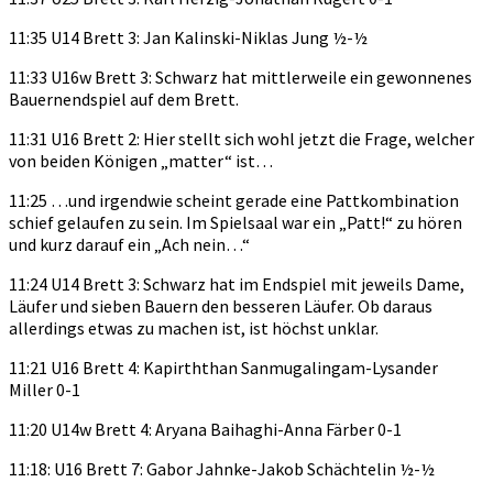
11:35 U14 Brett 3: Jan Kalinski-Niklas Jung ½-½
11:33 U16w Brett 3: Schwarz hat mittlerweile ein gewonnenes
Bauernendspiel auf dem Brett.
11:31 U16 Brett 2: Hier stellt sich wohl jetzt die Frage, welcher
von beiden Königen „matter“ ist…
11:25 …und irgendwie scheint gerade eine Pattkombination
schief gelaufen zu sein. Im Spielsaal war ein „Patt!“ zu hören
und kurz darauf ein „Ach nein…“
11:24 U14 Brett 3: Schwarz hat im Endspiel mit jeweils Dame,
Läufer und sieben Bauern den besseren Läufer. Ob daraus
allerdings etwas zu machen ist, ist höchst unklar.
11:21 U16 Brett 4: Kapirththan Sanmugalingam-Lysander
Miller 0-1
11:20 U14w Brett 4: Aryana Baihaghi-Anna Färber 0-1
11:18: U16 Brett 7: Gabor Jahnke-Jakob Schächtelin ½-½