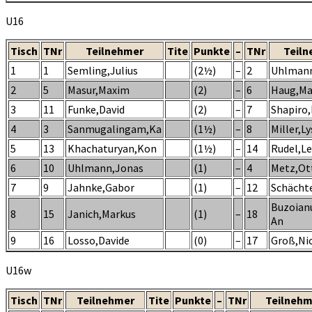
U16
Tisch
TNr
Teilnehmer
Tite
Punkte
–
TNr
Teiln
1
1
Semling,Julius
(2½)
–
2
Uhlman
2
5
Masur,Maxim
(2)
–
6
Haug,Ma
3
11
Funke,David
(2)
–
7
Shapiro,
4
3
Sanmugalingam,Ka
(1½)
–
8
Miller,L
5
13
Khachaturyan,Kon
(1½)
–
14
Rudel,L
6
10
Uhlmann,Jonas
(1)
–
4
Metz,Ot
7
9
Jahnke,Gabor
(1)
–
12
Schächte
Buzoian
8
15
Janich,Markus
(1)
–
18
An
9
16
Losso,Davide
(0)
–
17
Groß,Nic
U16w
Tisch
TNr
Teilnehmer
Tite
Punkte
–
TNr
Teilnehm