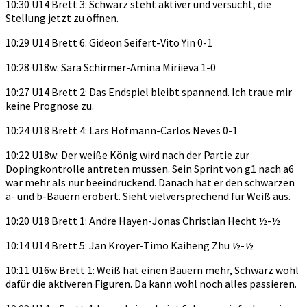
10:30 U14 Brett 3: Schwarz steht aktiver und versucht, die
Stellung jetzt zu öffnen.
10:29 U14 Brett 6: Gideon Seifert-Vito Yin 0-1
10:28 U18w: Sara Schirmer-Amina Miriieva 1-0
10:27 U14 Brett 2: Das Endspiel bleibt spannend. Ich traue mir
keine Prognose zu.
10:24 U18 Brett 4: Lars Hofmann-Carlos Neves 0-1
10:22 U18w: Der weiße König wird nach der Partie zur
Dopingkontrolle antreten müssen. Sein Sprint von g1 nach a6
war mehr als nur beeindruckend. Danach hat er den schwarzen
a- und b-Bauern erobert. Sieht vielversprechend für Weiß aus.
10:20 U18 Brett 1: Andre Hayen-Jonas Christian Hecht ½-½
10:14 U14 Brett 5: Jan Kroyer-Timo Kaiheng Zhu ½-½
10:11 U16w Brett 1: Weiß hat einen Bauern mehr, Schwarz wohl
dafür die aktiveren Figuren. Da kann wohl noch alles passieren.