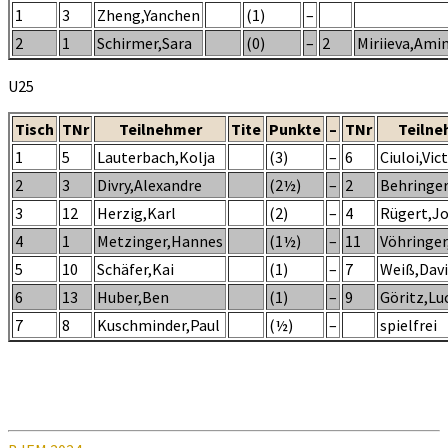
1
3
Zheng,Yanchen
(1)
–
2
1
Schirmer,Sara
(0)
–
2
Miriieva,Ami
U25
Tisch
TNr
Teilnehmer
Tite
Punkte
–
TNr
Teilne
1
5
Lauterbach,Kolja
(3)
–
6
Ciuloi,Vic
2
3
Divry,Alexandre
(2½)
–
2
Behringe
3
12
Herzig,Karl
(2)
–
4
Rügert,J
4
1
Metzinger,Hannes
(1½)
–
11
Vöhringer
5
10
Schäfer,Kai
(1)
–
7
Weiß,Dav
6
13
Huber,Ben
(1)
–
9
Göritz,Lu
7
8
Kuschminder,Paul
(½)
–
spielfrei