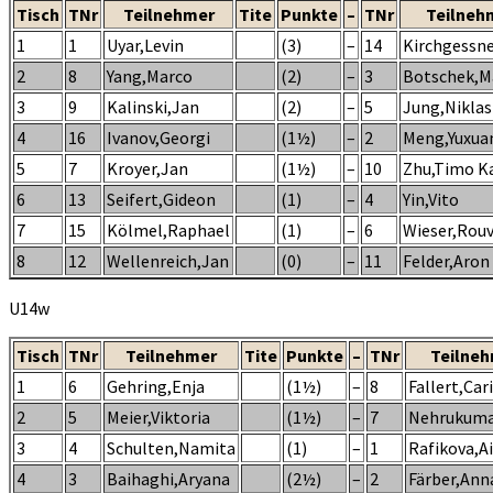
Tisch
TNr
Teilnehmer
Tite
Punkte
–
TNr
Teilneh
1
1
Uyar,Levin
(3)
–
14
Kirchgessne
2
8
Yang,Marco
(2)
–
3
Botschek,M
3
9
Kalinski,Jan
(2)
–
5
Jung,Niklas
4
16
Ivanov,Georgi
(1½)
–
2
Meng,Yuxua
5
7
Kroyer,Jan
(1½)
–
10
Zhu,Timo K
6
13
Seifert,Gideon
(1)
–
4
Yin,Vito
7
15
Kölmel,Raphael
(1)
–
6
Wieser,Rou
8
12
Wellenreich,Jan
(0)
–
11
Felder,Aron
U14w
Tisch
TNr
Teilnehmer
Tite
Punkte
–
TNr
Teilne
1
6
Gehring,Enja
(1½)
–
8
Fallert,Car
2
5
Meier,Viktoria
(1½)
–
7
Nehrukumar
3
4
Schulten,Namita
(1)
–
1
Rafikova,Ai
4
3
Baihaghi,Aryana
(2½)
–
2
Färber,Ann