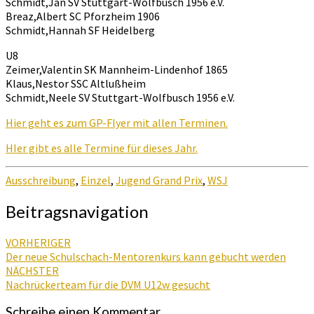
Schmidt,Jan SV Stuttgart-Wolfbusch 1956 e.V.
Breaz,Albert SC Pforzheim 1906
Schmidt,Hannah SF Heidelberg
U8
Zeimer,Valentin SK Mannheim-Lindenhof 1865
Klaus,Nestor SSC Altlußheim
Schmidt,Neele SV Stuttgart-Wolfbusch 1956 e.V.
Hier geht es zum GP-Flyer mit allen Terminen.
HIer gibt es alle Termine für dieses Jahr.
Ausschreibung
,
Einzel
,
Jugend Grand Prix
,
WSJ
Beitragsnavigation
VORHERIGER
Der neue Schulschach-Mentorenkurs kann gebucht werden
NÄCHSTER
Nachrückerteam für die DVM U12w gesucht
Schreibe einen Kommentar