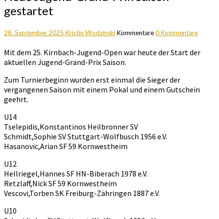
gestartet
28. September 2025
Kristin Wodzinski
Kommentare
0 Kommentare
Mit dem
25. Kirnbach-Jugend-Open war heute der Start der
aktuellen Jugend-Grand-Prix Saison.
Zum Turnierbeginn wurden erst einmal die Sieger der
vergangenen Saison mit einem Pokal und einem Gutschein
geehrt.
U14
Tselepidis,Konstantinos Heilbronner SV
Schmidt,Sophie SV Stuttgart-Wolfbusch 1956 e.V.
Hasanovic,Arian SF 59 Kornwestheim
U12
Hellriegel,Hannes SF HN-Biberach 1978 e.V.
Retzlaff,Nick SF 59 Kornwestheim
Vescovi,Torben SK Freiburg-Zähringen 1887 e.V.
U10