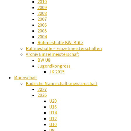
2010
2009
2008
2007
2006
2005
2004
Ruhmeshalle BW-Blitz
Ruhmeshalle – Einzelmeisterschaften
Archiv Einzelmeisterschaft
BW U8
Jugendkongress
JK 2015
Mannschaft
Badische Mannschaftsmeisterschaft
2027
2026
U20
U16
U14
U12
U10
U8