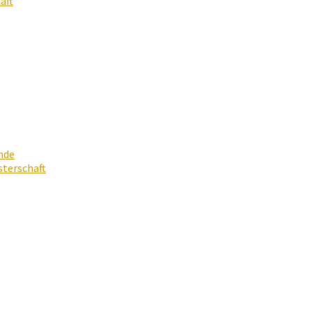
aft
nde
terschaft