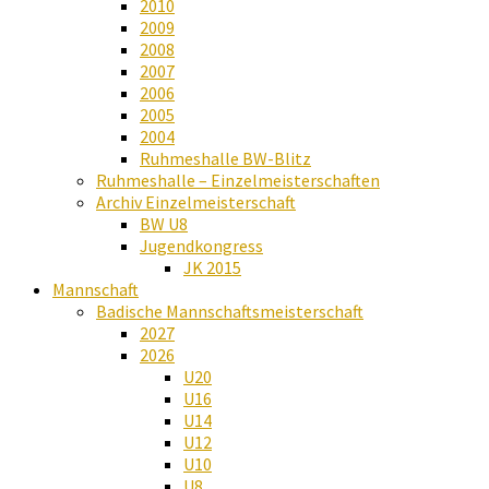
2010
2009
2008
2007
2006
2005
2004
Ruhmeshalle BW-Blitz
Ruhmeshalle – Einzelmeisterschaften
Archiv Einzelmeisterschaft
BW U8
Jugendkongress
JK 2015
Mannschaft
Badische Mannschaftsmeisterschaft
2027
2026
U20
U16
U14
U12
U10
U8