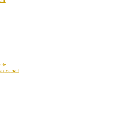
aft
nde
terschaft