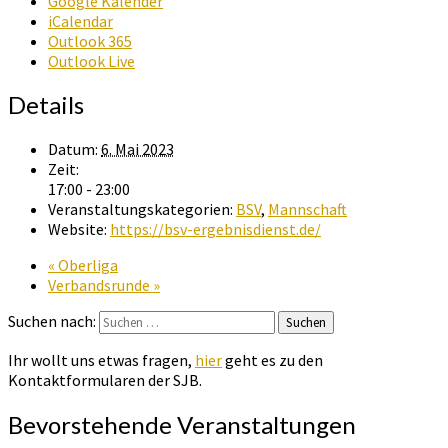
Google Kalender
iCalendar
Outlook 365
Outlook Live
Details
Datum:
6. Mai 2023
Zeit:
17:00 - 23:00
Veranstaltungskategorien:
BSV
,
Mannschaft
Website:
https://bsv-ergebnisdienst.de/
«
Oberliga
Verbandsrunde
»
Suchen nach:
Suchen
Ihr wollt uns etwas fragen,
hier
geht es zu den
Kontaktformularen der SJB.
Bevorstehende Veranstaltungen