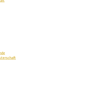
aft
nde
terschaft