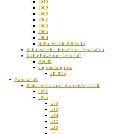
2010
2009
2008
2007
2006
2005
2004
Ruhmeshalle BW-Blitz
Ruhmeshalle – Einzelmeisterschaften
Archiv Einzelmeisterschaft
BW U8
Jugendkongress
JK 2015
Mannschaft
Badische Mannschaftsmeisterschaft
2027
2026
U20
U16
U14
U12
U10
U8