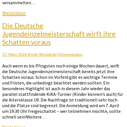
versammelten…
Weiterlesen
Weiterlesen
Die
Die Deutsche
Deutsche
Jugendeinzelmeisterschaft wirft ihre
Jugendeinzelmeisterschaft
Schatten voraus
wirft
ihre
Schatten
Kommentare
27. März 2026
Kristin Wodzinski
0 Kommentare
voraus
Auch wenn es bis Pfingsten noch einige Wochen dauert, wirft
die Deutsche Jugendeinzelmeisterschaft bereits jetzt ihre
Schatten voraus. Schon im Vorfeld gibt es wichtige Termine
und Fristen, die unbedingt beachtet werden sollten. Ein
besonderes Highlight ist auch in diesem Jahr wieder das
parallel stattfindende KiKA-Turnier (Kinder können’s auch) für
die Altersklasse U9. Die Nachfrage ist traditionell sehr hoch
und die Plätze sind begrenzt. Die Anmeldung wird am 7. April
um 19:30 Uhr freigeschaltet – wer teilnehmen möchte, sollte
schnell sein!Weitere…
Weiterlesen