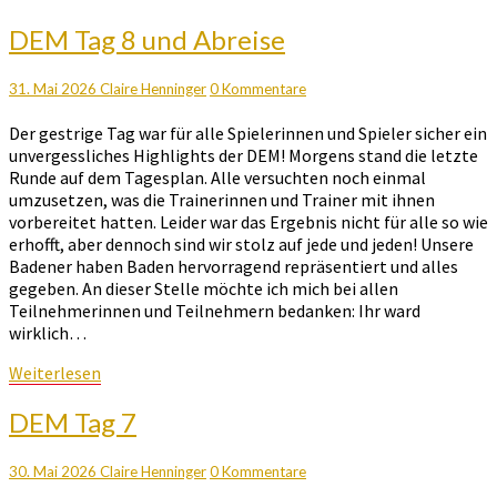
DEM
DEM Tag 8 und Abreise
Tag
8
Kommentare
31. Mai 2026
Claire Henninger
0 Kommentare
und
Abreise
Der gestrige Tag war für alle Spielerinnen und Spieler sicher ein
unvergessliches Highlights der DEM! Morgens stand die letzte
Runde auf dem Tagesplan. Alle versuchten noch einmal
umzusetzen, was die Trainerinnen und Trainer mit ihnen
vorbereitet hatten. Leider war das Ergebnis nicht für alle so wie
erhofft, aber dennoch sind wir stolz auf jede und jeden! Unsere
Badener haben Baden hervorragend repräsentiert und alles
gegeben. An dieser Stelle möchte ich mich bei allen
Teilnehmerinnen und Teilnehmern bedanken: Ihr ward
wirklich…
Weiterlesen
Weiterlesen
DEM
DEM Tag 7
Tag
7
Kommentare
30. Mai 2026
Claire Henninger
0 Kommentare