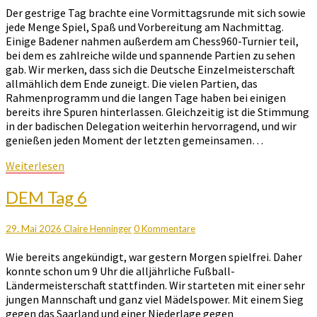
Der gestrige Tag brachte eine Vormittagsrunde mit sich sowie
jede Menge Spiel, Spaß und Vorbereitung am Nachmittag.
Einige Badener nahmen außerdem am Chess960-Turnier teil,
bei dem es zahlreiche wilde und spannende Partien zu sehen
gab. Wir merken, dass sich die Deutsche Einzelmeisterschaft
allmählich dem Ende zuneigt. Die vielen Partien, das
Rahmenprogramm und die langen Tage haben bei einigen
bereits ihre Spuren hinterlassen. Gleichzeitig ist die Stimmung
in der badischen Delegation weiterhin hervorragend, und wir
genießen jeden Moment der letzten gemeinsamen…
Weiterlesen
Weiterlesen
DEM
DEM Tag 6
Tag
6
Kommentare
29. Mai 2026
Claire Henninger
0 Kommentare
Wie bereits angekündigt, war gestern Morgen spielfrei. Daher
konnte schon um 9 Uhr die alljährliche Fußball-
Ländermeisterschaft stattfinden. Wir starteten mit einer sehr
jungen Mannschaft und ganz viel Mädelspower. Mit einem Sieg
gegen das Saarland und einer Niederlage gegen