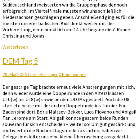
Süddeutschland meisterten wir die Gruppenphase dennoch
erfolgreich. Im Viertelfinale mussten wir uns schließlich
Niedersachsen geschlagen geben. Anschließend ging es für die
meisten unserer badischen Kids direkt weiter mit der
Vorbereitung, denn pünktlich um 14 Uhr begann die 7. Runde.
Christina und Jonas…
Weiterlesen
Weiterlesen
DEM
DEM Tag 5
Tag
5
Kommentare
28. Mai 2026
Claire Henninger
0 Kommentare
Der gestrige Tag brachte erneut viele Anstrengungen mit sich,
denn wieder wurde eine Doppelrunde in den Altersklassen
U10(w) bis U18(w) sowie bei den ODJMs gespielt. Auch die U8
startete heute mit der ersten Doppelrunde ins Turnier. Für
Baden sind dort Boris Maltsev-Bekker, Luca Piovano und Abigail
Tan Jerome am Start. Abigail konnte gestern beide Runden
souverän für sich entscheiden – weiter so! Um gut gestärkt und
motiviert in die Nachmittagsrunde zu starten, haben wir
Delegationsleiter uns eine kleine Überraschung ausgedacht:…