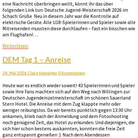
eine Nachricht überbringen wollt, könnt ihr das über
folgenden Link tun: Deutsche Jugend-Meisterschaft 2026 im
Schach: Grüße Neu in diesem Jahr war die Kontrolle auf
elektrische Geräte. Alle U18-Spielerinnen und Spieler sowie alle
Mitreisenden mussten diese durchlaufen – fast ein bisschen wie
am Flughafen!…
Weiterlesen
Weiterlesen
DEM
DEM Tag 1 – Anreise
Tag
1
Kommentare
24. Mai 2026
Claire Henninger
0 Kommentare
–
Anreise
Heute war es endlich wieder soweit! 43 Spielerinnen und Spieler
sowie ihre Fans machten sich auf den Weg nach Willingen zur
Deutschen Jugendeinzelmeisterschaft im schönen Sauerland
Stern Hotel. Die Anreise mit dem Zug klappte mehr oder
weniger reibungslos. Da wir bereits pünktlich gegen 13:30 Uhr
ankamen, blieb nach der Anmeldung und dem Fotoshooting
noch genügend Zeit, das Hotel zu erkunden. Und diejenigen, die
sich hier schon bestens auskannten, konnten die freie Zeit
ganz entspannt genießen :). Nach dem Abendessen