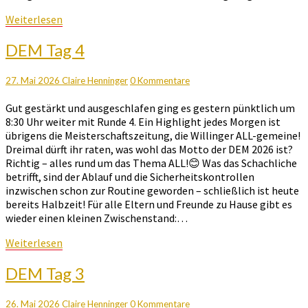
Weiterlesen
Weiterlesen
DEM
DEM Tag 4
Tag
4
Kommentare
27. Mai 2026
Claire Henninger
0 Kommentare
Gut gestärkt und ausgeschlafen ging es gestern pünktlich um
8:30 Uhr weiter mit Runde 4. Ein Highlight jedes Morgen ist
übrigens die Meisterschaftszeitung, die Willinger ALL-gemeine!
Dreimal dürft ihr raten, was wohl das Motto der DEM 2026 ist?
Richtig – alles rund um das Thema ALL!😊 Was das Schachliche
betrifft, sind der Ablauf und die Sicherheitskontrollen
inzwischen schon zur Routine geworden – schließlich ist heute
bereits Halbzeit! Für alle Eltern und Freunde zu Hause gibt es
wieder einen kleinen Zwischenstand:…
Weiterlesen
Weiterlesen
DEM
DEM Tag 3
Tag
3
Kommentare
26. Mai 2026
Claire Henninger
0 Kommentare