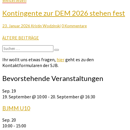
Weiterlesen
Kontingente
Kontingente zur DEM 2026 stehen fest
zur
DEM
Kommentare
23. Januar 2026
Kristin Wodzinski
0 Kommentare
2026
stehen
Beitragsnavigation
ÄLTERE BEITRÄGE
fest
Suchen
Suchen
nach:
Ihr wollt uns etwas fragen,
hier
geht es zu den
Kontaktformularen der SJB.
Bevorstehende Veranstaltungen
Sep.
19
19. September @ 10:00
-
20. September @ 16:30
BJMM U10
Sep.
20
10:00
-
15:00