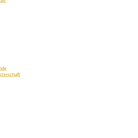
aft
nde
terschaft