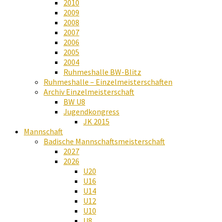
2010
2009
2008
2007
2006
2005
2004
Ruhmeshalle BW-Blitz
Ruhmeshalle – Einzelmeisterschaften
Archiv Einzelmeisterschaft
BW U8
Jugendkongress
JK 2015
Mannschaft
Badische Mannschaftsmeisterschaft
2027
2026
U20
U16
U14
U12
U10
U8