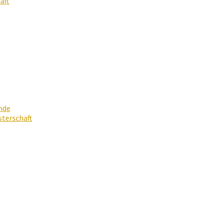
aft
nde
terschaft