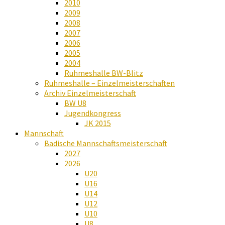
2010
2009
2008
2007
2006
2005
2004
Ruhmeshalle BW-Blitz
Ruhmeshalle – Einzelmeisterschaften
Archiv Einzelmeisterschaft
BW U8
Jugendkongress
JK 2015
Mannschaft
Badische Mannschaftsmeisterschaft
2027
2026
U20
U16
U14
U12
U10
U8