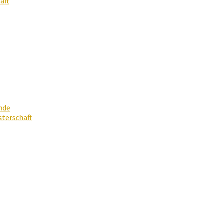
aft
nde
terschaft