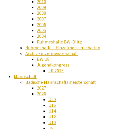
2010
2009
2008
2007
2006
2005
2004
Ruhmeshalle BW-Blitz
Ruhmeshalle – Einzelmeisterschaften
Archiv Einzelmeisterschaft
BW U8
Jugendkongress
JK 2015
Mannschaft
Badische Mannschaftsmeisterschaft
2027
2026
U20
U16
U14
U12
U10
U8