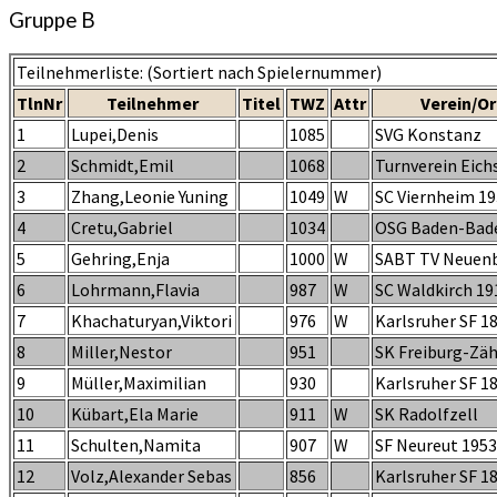
Gruppe B
Teilnehmerliste: (Sortiert nach Spielernummer)
TlnNr
Teilnehmer
Titel
TWZ
Attr
Verein/Or
1
Lupei,Denis
1085
SVG Konstanz
2
Schmidt,Emil
1068
Turnverein Eich
3
Zhang,Leonie Yuning
1049
W
SC Viernheim 19
4
Cretu,Gabriel
1034
OSG Baden-Bad
5
Gehring,Enja
1000
W
SABT TV Neuenb
6
Lohrmann,Flavia
987
W
SC Waldkirch 191
7
Khachaturyan,Viktori
976
W
Karlsruher SF 1
8
Miller,Nestor
951
SK Freiburg-Zä
9
Müller,Maximilian
930
Karlsruher SF 1
10
Kübart,Ela Marie
911
W
SK Radolfzell
11
Schulten,Namita
907
W
SF Neureut 1953 
12
Volz,Alexander Sebas
856
Karlsruher SF 1