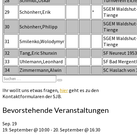
28
Schmidt,Oskar
Turnverein Eich
SGEM Waldshut
29
Schönherr,Erik
*
Tienge
SGEM Waldshut
30
Schönherr,Philipp
Tienge
SGEM Waldshut
31
Smilenko,Wolodymyr
Tienge
32
Tang,Eric Shunxin
SF Neureut 1953 
33
Uhlemann,Leonhard
SF Bad Mergen
34
Zimmermann,Alwin
SC Haslach von 
Suchen
Suchen
nach:
Ihr wollt uns etwas fragen,
hier
geht es zu den
Kontaktformularen der SJB.
Bevorstehende Veranstaltungen
Sep.
19
19. September @ 10:00
-
20. September @ 16:30