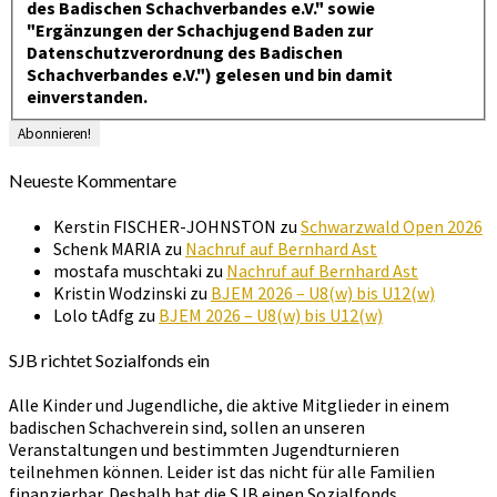
des Badischen Schachverbandes e.V." sowie
"Ergänzungen der Schachjugend Baden zur
Datenschutzverordnung des Badischen
Schachverbandes e.V.") gelesen und bin damit
einverstanden.
Neueste Kommentare
Kerstin FISCHER-JOHNSTON
zu
Schwarzwald Open 2026
Schenk MARIA
zu
Nachruf auf Bernhard Ast
mostafa muschtaki
zu
Nachruf auf Bernhard Ast
Kristin Wodzinski
zu
BJEM 2026 – U8(w) bis U12(w)
Lolo tAdfg
zu
BJEM 2026 – U8(w) bis U12(w)
SJB richtet Sozialfonds ein
Alle Kinder und Jugendliche, die aktive Mitglieder in einem
badischen Schachverein sind, sollen an unseren
Veranstaltungen und bestimmten Jugendturnieren
teilnehmen können. Leider ist das nicht für alle Familien
finanzierbar. Deshalb hat die SJB einen Sozialfonds