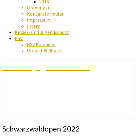
2016
Ordnungen
Kontaktformular
Impressum
Intern
Kinder- und Jugendschutz
BSV
BSV Kalender
Projekt 8000plus
Schachjugend Baden
Schwarzwaldopen
Schwarzwaldopen 2022
2022