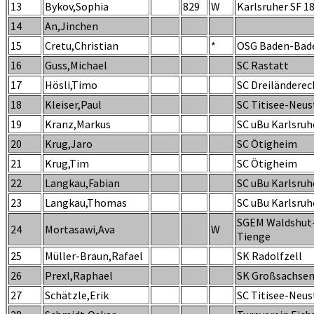
13
Bykov,Sophia
829
W
Karlsruher SF 1
14
An,Jinchen
15
Cretu,Christian
*
OSG Baden-Bad
16
Guss,Michael
SC Rastatt
17
Hösli,Timo
SC Dreiländerec
18
Kleiser,Paul
SC Titisee-Neu
19
Kranz,Markus
SC uBu Karlsruh
20
Krug,Jaro
SC Ötigheim
21
Krug,Tim
SC Ötigheim
22
Langkau,Fabian
SC uBu Karlsruh
23
Langkau,Thomas
SC uBu Karlsruh
SGEM Waldshut
24
Mortasawi,Ava
W
Tienge
25
Müller-Braun,Rafael
SK Radolfzell
26
Prexl,Raphael
SK Großsachse
27
Schätzle,Erik
SC Titisee-Neu