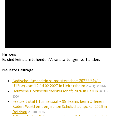
Hinweis
Es sind keine anstehenden Veranstaltungen vorhanden.
Neueste Beiträge
Badische-Jugendeinzelmeisterschaft 2027 U8(w) –
U12(w) vom 12-14.02.2027 in Heitersheim
2. August 2026
Deutsche Hochschulmeisterschaft 2026 in Berlin
30. Juli
2026
Festzelt statt Turniersaal – 99 Teams beim Offenen
Baden-Württembergischen Schulschachpokal 2026 in
Deizisau
26. Juli 2026